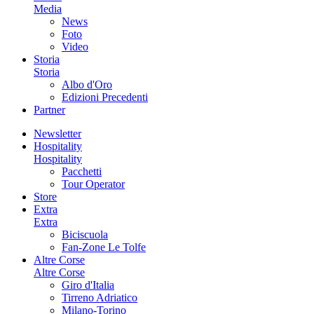
Media
News
Foto
Video
Storia
Storia
Albo d'Oro
Edizioni Precedenti
Partner
Newsletter
Hospitality
Hospitality
Pacchetti
Tour Operator
Store
Extra
Extra
Biciscuola
Fan-Zone Le Tolfe
Altre Corse
Altre Corse
Giro d'Italia
Tirreno Adriatico
Milano-Torino