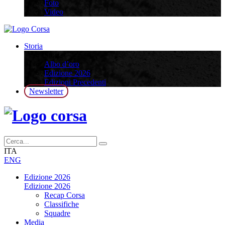
Foto
Video
Storia
Storia
Albo d’oro
Edizione 2026
Edizioni Precedenti
Newsletter
ITA
ENG
Edizione 2026
Edizione 2026
Recap Corsa
Classifiche
Squadre
Media