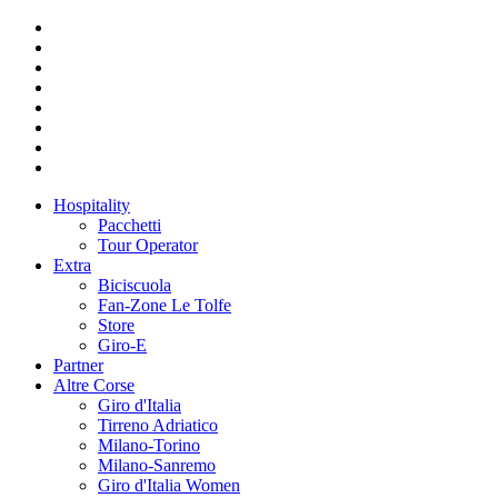
Hospitality
Pacchetti
Tour Operator
Extra
Biciscuola
Fan-Zone Le Tolfe
Store
Giro-E
Partner
Altre Corse
Giro d'Italia
Tirreno Adriatico
Milano-Torino
Milano-Sanremo
Giro d'Italia Women