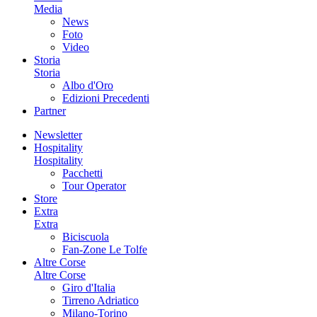
Media
News
Foto
Video
Storia
Storia
Albo d'Oro
Edizioni Precedenti
Partner
Newsletter
Hospitality
Hospitality
Pacchetti
Tour Operator
Store
Extra
Extra
Biciscuola
Fan-Zone Le Tolfe
Altre Corse
Altre Corse
Giro d'Italia
Tirreno Adriatico
Milano-Torino