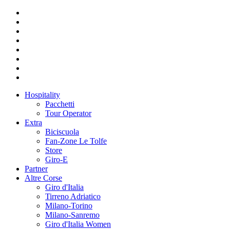
Hospitality
Pacchetti
Tour Operator
Extra
Biciscuola
Fan-Zone Le Tolfe
Store
Giro-E
Partner
Altre Corse
Giro d'Italia
Tirreno Adriatico
Milano-Torino
Milano-Sanremo
Giro d'Italia Women