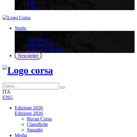
Foto
Video
Storia
Storia
Albo d’oro
Edizione 2026
Edizioni Precedenti
Newsletter
ITA
ENG
Edizione 2026
Edizione 2026
Recap Corsa
Classifiche
Squadre
Media