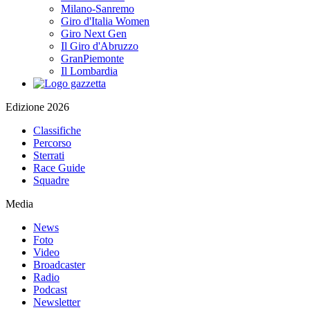
Milano-Sanremo
Giro d'Italia Women
Giro Next Gen
Il Giro d'Abruzzo
GranPiemonte
Il Lombardia
Edizione 2026
Classifiche
Percorso
Sterrati
Race Guide
Squadre
Media
News
Foto
Video
Broadcaster
Radio
Podcast
Newsletter