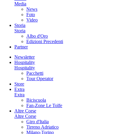
Media
News
Foto
Video
Storia
Storia
Albo d'Oro
Edizioni Precedenti
Partner
Newsletter
Hospitality
Hospitality
Pacchetti
Tour Operator
Store
Extra
Extra
Biciscuola
Fan-Zone Le Tolfe
Altre Corse
Altre Corse
Giro d'Italia
Tirreno Adriatico
Milano-Torino