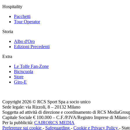
Hospitality
Pacchetti
Tour Operator
Storia
Albo d'Oro
Edizioni Precedenti
Extra
Le Tolfe Fan-Zone
Biciscuola
Store
Giro-E
Copyright 2026 © RCS Sport Spa a socio unico
Sede legale: via Rizzoli, 8 – 20132 Milano
Soggetta ad attività di direzione e coordinamento di RCS MediaGrou
Capitale Sociale € 100.000 – C.F./P.IVA/Registro Imprese di Milan
Per la pubblicità:
CAIRORCS MEDIA
Preferenze sui cookie
-
Safeguarding
-
Cookie e Privacy Policy
- Stat