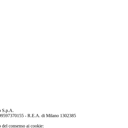
p S.p.A.
o 09597370155 - R.E.A. di Milano 1302385
o del consenso ai cookie: