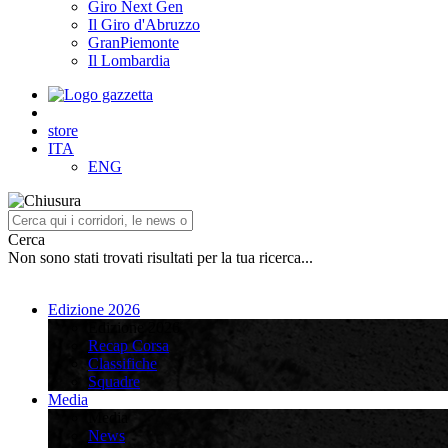
Giro Next Gen
Il Giro d'Abruzzo
GranPiemonte
Il Lombardia
store
ITA
ENG
Cerca
Non sono stati trovati risultati per la tua ricerca...
Edizione 2026
Edizione 2026
Recap Corsa
Classifiche
Squadre
Media
Media
News