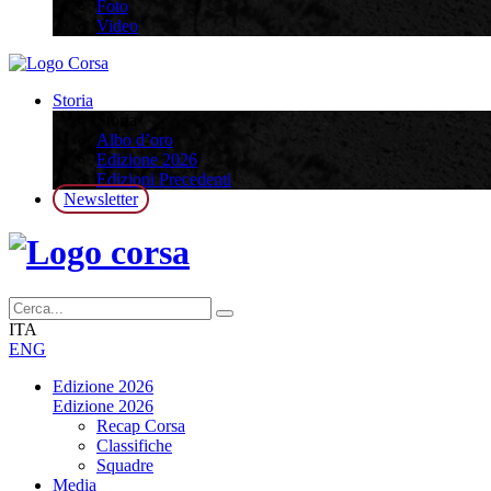
Foto
Video
Storia
Storia
Albo d’oro
Edizione 2026
Edizioni Precedenti
Newsletter
ITA
ENG
Edizione 2026
Edizione 2026
Recap Corsa
Classifiche
Squadre
Media