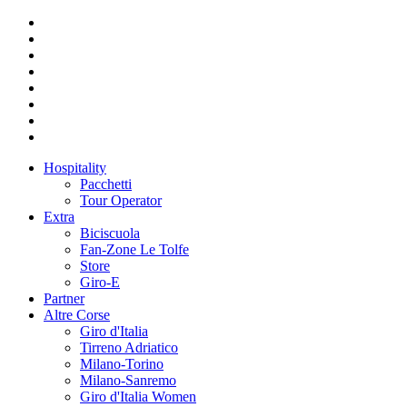
Hospitality
Pacchetti
Tour Operator
Extra
Biciscuola
Fan-Zone Le Tolfe
Store
Giro-E
Partner
Altre Corse
Giro d'Italia
Tirreno Adriatico
Milano-Torino
Milano-Sanremo
Giro d'Italia Women