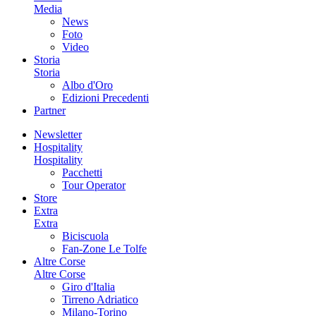
Media
News
Foto
Video
Storia
Storia
Albo d'Oro
Edizioni Precedenti
Partner
Newsletter
Hospitality
Hospitality
Pacchetti
Tour Operator
Store
Extra
Extra
Biciscuola
Fan-Zone Le Tolfe
Altre Corse
Altre Corse
Giro d'Italia
Tirreno Adriatico
Milano-Torino