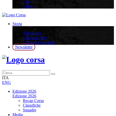
Foto
Video
Storia
Storia
Albo d’oro
Edizione 2026
Edizioni Precedenti
Newsletter
ITA
ENG
Edizione 2026
Edizione 2026
Recap Corsa
Classifiche
Squadre
Media