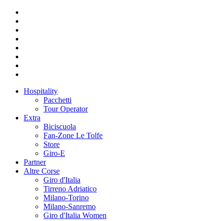
Hospitality
Pacchetti
Tour Operator
Extra
Biciscuola
Fan-Zone Le Tolfe
Store
Giro-E
Partner
Altre Corse
Giro d'Italia
Tirreno Adriatico
Milano-Torino
Milano-Sanremo
Giro d'Italia Women