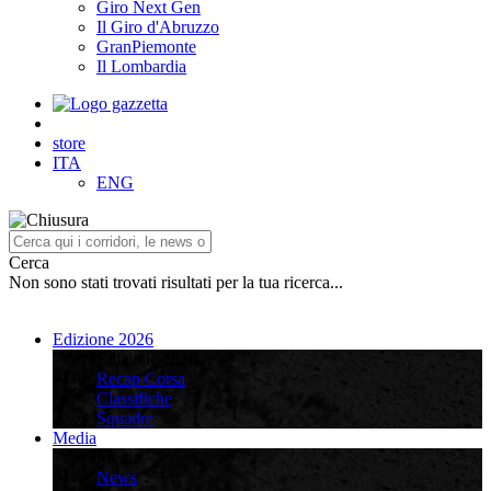
Giro Next Gen
Il Giro d'Abruzzo
GranPiemonte
Il Lombardia
store
ITA
ENG
Cerca
Non sono stati trovati risultati per la tua ricerca...
Edizione 2026
Edizione 2026
Recap Corsa
Classifiche
Squadre
Media
Media
News