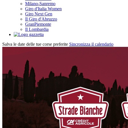
Milano-Sanremo
Giro d'Italia Women
Giro Next Gen
Il Giro d'Abruzzo
GranPiemonte
Il Lombardia
Salva le date delle tue corse preferite
Sincronizza il calendario