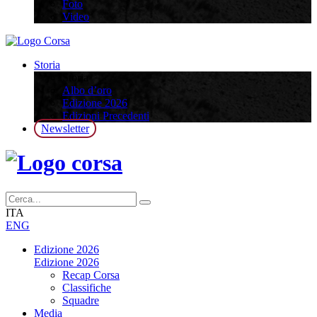
Foto
Video
Storia
Storia
Albo d’oro
Edizione 2026
Edizioni Precedenti
Newsletter
ITA
ENG
Edizione 2026
Edizione 2026
Recap Corsa
Classifiche
Squadre
Media