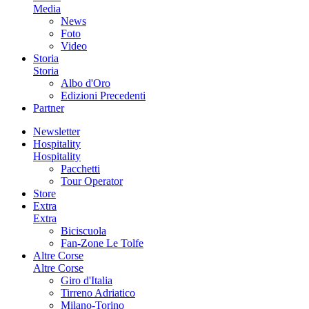
Media
News
Foto
Video
Storia
Storia
Albo d'Oro
Edizioni Precedenti
Partner
Newsletter
Hospitality
Hospitality
Pacchetti
Tour Operator
Store
Extra
Extra
Biciscuola
Fan-Zone Le Tolfe
Altre Corse
Altre Corse
Giro d'Italia
Tirreno Adriatico
Milano-Torino