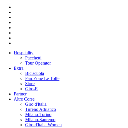
Hospitality
Pacchetti
Tour Operator
Extra
Biciscuola
Fan-Zone Le Tolfe
Store
Giro-E
Partner
Altre Corse
Giro d'Italia
Tirreno Adriatico
Milano-Torino
Milano-Sanremo
Giro d'Italia Women