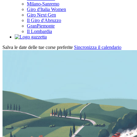
Milano-Sanremo
Giro d'Italia Women
Giro Next Gen
Il Giro d'Abruzzo
GranPiemonte
Il Lombardia
Salva le date delle tue corse preferite
Sincronizza il calendario