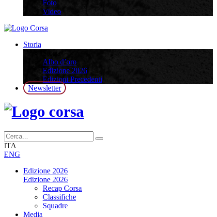
Foto
Video
Storia
Storia
Albo d’oro
Edizione 2026
Edizioni Precedenti
Newsletter
ITA
ENG
Edizione 2026
Edizione 2026
Recap Corsa
Classifiche
Squadre
Media