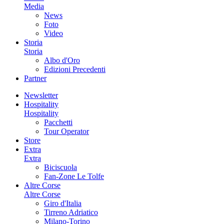
Media
News
Foto
Video
Storia
Storia
Albo d'Oro
Edizioni Precedenti
Partner
Newsletter
Hospitality
Hospitality
Pacchetti
Tour Operator
Store
Extra
Extra
Biciscuola
Fan-Zone Le Tolfe
Altre Corse
Altre Corse
Giro d'Italia
Tirreno Adriatico
Milano-Torino