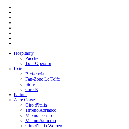
Hospitality
Pacchetti
Tour Operator
Extra
Biciscuola
Fan-Zone Le Tolfe
Store
Giro-E
Partner
Altre Corse
Giro d'Italia
Tirreno Adriatico
Milano-Torino
Milano-Sanremo
Giro d'Italia Women