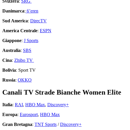
Svizzera
:
SRG
Danimarca
:
6’eren
Sud America
:
DirecTV
America Centrale
:
ESPN
Giappone
:
J Sports
Australia
:
SBS
Cina
:
Zhibo TV
Bolivia
: Sport TV
Russia
:
OKKO
Canali TV Strade Bianche Women Elite
Italia
:
RAI
,
HBO Max
,
Discovery+
Europa
:
Eurosport
,
HBO Max
Gran Bretagna
:
TNT Sports
/
Discovery+