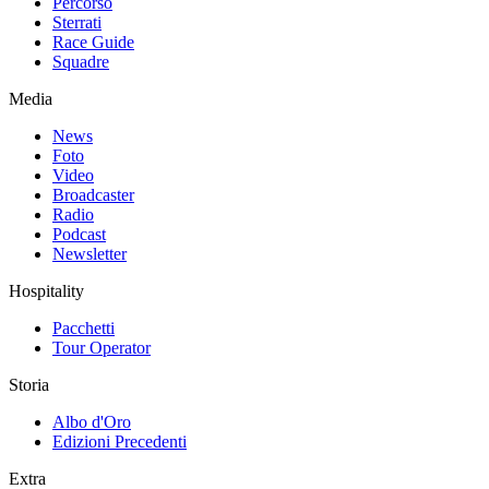
Percorso
Sterrati
Race Guide
Squadre
Media
News
Foto
Video
Broadcaster
Radio
Podcast
Newsletter
Hospitality
Pacchetti
Tour Operator
Storia
Albo d'Oro
Edizioni Precedenti
Extra