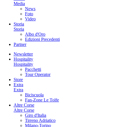
Media
News
Foto
Video
Storia
Storia
Albo d'Oro
Edizioni Precedenti
Partner
Newsletter
Hospitality
Hospitality
Pacchetti
Tour Operator
Store
Extra
Extra
Biciscuola
Fan-Zone Le Tolfe
Altre Corse
Altre Corse
Giro d'Italia
Tirreno Adriatico
Milano-Torino