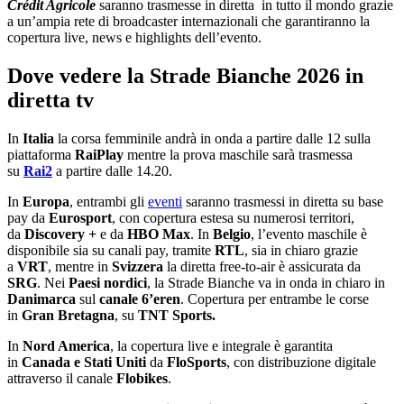
Crédit Agricole
saranno trasmesse in diretta in tutto il mondo grazie
a un’ampia rete di broadcaster internazionali che garantiranno la
copertura live, news e highlights dell’evento.
Dove vedere la Strade Bianche 2026 in
diretta tv
In
Italia
la corsa femminile andrà in onda a partire dalle 12 sulla
piattaforma
RaiPlay
mentre la prova maschile sarà trasmessa
su
Rai2
a partire dalle 14.20.
In
Europa
, entrambi gli
eventi
saranno trasmessi in diretta su base
pay da
Eurosport
, con copertura estesa su numerosi territori,
da
Discovery +
e da
HBO Max
. In
Belgio
, l’evento maschile è
disponibile sia su canali pay, tramite
RTL
, sia in chiaro grazie
a
VRT
, mentre in
Svizzera
la diretta free-to-air è assicurata da
SRG
. Nei
Paesi nordici
, la Strade Bianche va in onda in chiaro in
Danimarca
sul
canale 6’eren
. Copertura per entrambe le corse
in
Gran Bretagna
, su
TNT Sports.
In
Nord America
, la copertura live e integrale è garantita
in
Canada e Stati Uniti
da
FloSports
, con distribuzione digitale
attraverso il canale
Flobikes
.