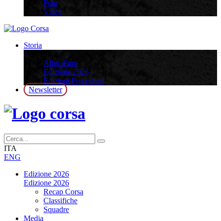
Foto
Video
Storia
Storia
Albo d’oro
Edizione 2026
Edizioni Precedenti
Newsletter
ITA
ENG
Edizione 2026
Edizione 2026
Recap Corsa
Classifiche
Squadre
Media