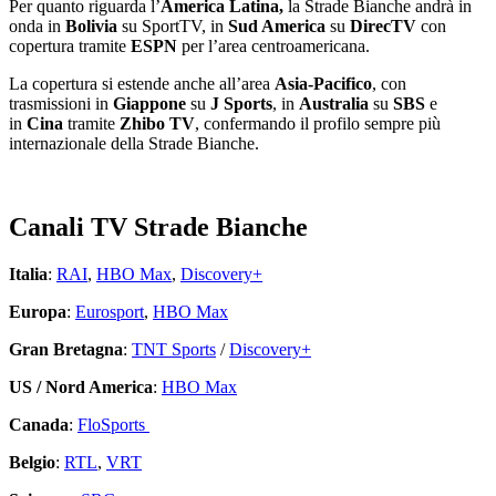
Per quanto riguarda l’
America Latina,
la Strade Bianche andrà in
onda in
Bolivia
su SportTV, in
Sud America
su
DirecTV
con
copertura tramite
ESPN
per l’area centroamericana.
La copertura si estende anche all’area
Asia-Pacifico
, con
trasmissioni in
Giappone
su
J Sports
, in
Australia
su
SBS
e
in
Cina
tramite
Zhibo TV
, confermando il profilo sempre più
internazionale della Strade Bianche.
Canali TV Strade Bianche
Italia
:
RAI
,
HBO Max
,
Discovery+
Europa
:
Eurosport
,
HBO Max
Gran Bretagna
:
TNT Sports
/
Discovery+
US / Nord America
:
HBO Max
Canada
:
FloSports
Belgio
:
RTL
,
VRT