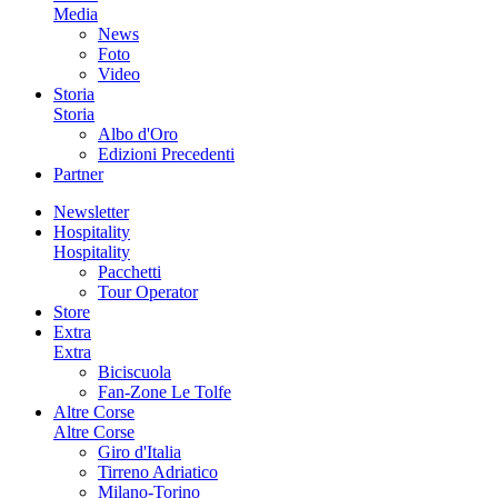
Media
News
Foto
Video
Storia
Storia
Albo d'Oro
Edizioni Precedenti
Partner
Newsletter
Hospitality
Hospitality
Pacchetti
Tour Operator
Store
Extra
Extra
Biciscuola
Fan-Zone Le Tolfe
Altre Corse
Altre Corse
Giro d'Italia
Tirreno Adriatico
Milano-Torino