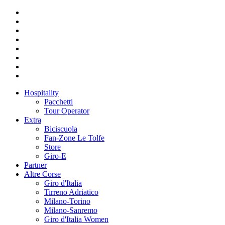
Hospitality
Pacchetti
Tour Operator
Extra
Biciscuola
Fan-Zone Le Tolfe
Store
Giro-E
Partner
Altre Corse
Giro d'Italia
Tirreno Adriatico
Milano-Torino
Milano-Sanremo
Giro d'Italia Women