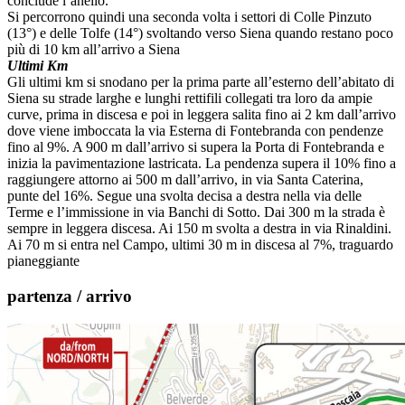
conclude l’anello.
Si percorrono quindi una seconda volta i settori di Colle Pinzuto
(13°) e delle Tolfe (14°) svoltando verso Siena quando restano poco
più di 10 km all’arrivo a Siena
Ultimi Km
Gli ultimi km si snodano per la prima parte all’esterno dell’abitato di
Siena su strade larghe e lunghi rettifili collegati tra loro da ampie
curve, prima in discesa e poi in leggera salita fino ai 2 km dall’arrivo
dove viene imboccata la via Esterna di Fontebranda con pendenze
fino al 9%. A 900 m dall’arrivo si supera la Porta di Fontebranda e
inizia la pavimentazione lastricata. La pendenza supera il 10% fino a
raggiungere attorno ai 500 m dall’arrivo, in via Santa Caterina,
punte del 16%. Segue una svolta decisa a destra nella via delle
Terme e l’immissione in via Banchi di Sotto. Dai 300 m la strada è
sempre in leggera discesa. Ai 150 m svolta a destra in via Rinaldini.
Ai 70 m si entra nel Campo, ultimi 30 m in discesa al 7%, traguardo
pianeggiante
partenza / arrivo