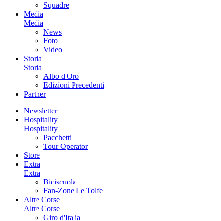
Squadre
Media
Media
News
Foto
Video
Storia
Storia
Albo d'Oro
Edizioni Precedenti
Partner
Newsletter
Hospitality
Hospitality
Pacchetti
Tour Operator
Store
Extra
Extra
Biciscuola
Fan-Zone Le Tolfe
Altre Corse
Altre Corse
Giro d'Italia