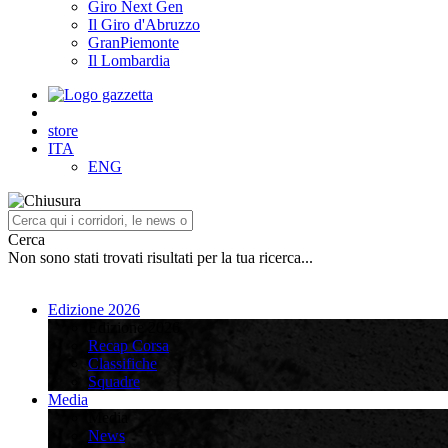
Giro Next Gen
Il Giro d'Abruzzo
GranPiemonte
Il Lombardia
store
ITA
ENG
Cerca
Non sono stati trovati risultati per la tua ricerca...
Edizione 2026
Edizione 2026
Recap Corsa
Classifiche
Squadre
Media
Media
News