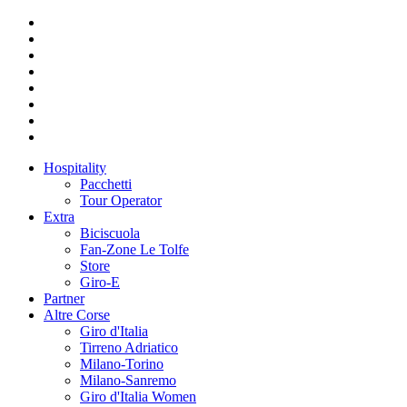
Hospitality
Pacchetti
Tour Operator
Extra
Biciscuola
Fan-Zone Le Tolfe
Store
Giro-E
Partner
Altre Corse
Giro d'Italia
Tirreno Adriatico
Milano-Torino
Milano-Sanremo
Giro d'Italia Women