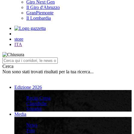
Giro Next Gen
Il Giro d'Abruzzo
GranPiemonte
Il Lombardia
store
ITA
Cerca
Non sono stati trovati risultati per la tua ricerca...
Edizione 2026
Edizione 2026
Recap Corsa
Classifiche
Squadre
Media
Media
News
Foto