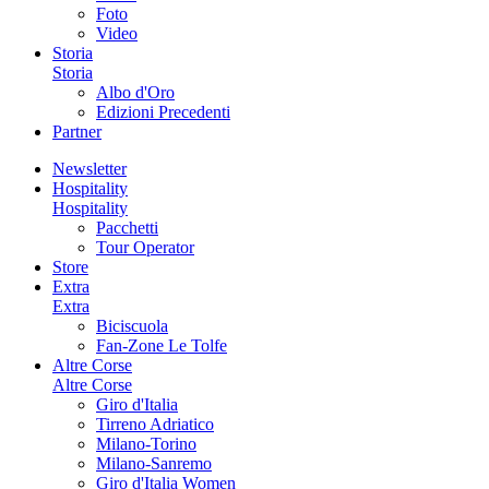
Foto
Video
Storia
Storia
Albo d'Oro
Edizioni Precedenti
Partner
Newsletter
Hospitality
Hospitality
Pacchetti
Tour Operator
Store
Extra
Extra
Biciscuola
Fan-Zone Le Tolfe
Altre Corse
Altre Corse
Giro d'Italia
Tirreno Adriatico
Milano-Torino
Milano-Sanremo
Giro d'Italia Women