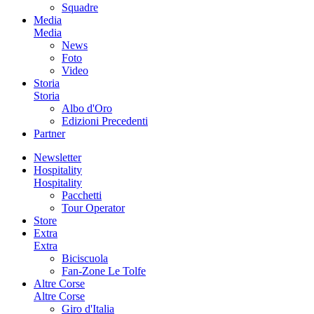
Squadre
Media
Media
News
Foto
Video
Storia
Storia
Albo d'Oro
Edizioni Precedenti
Partner
Newsletter
Hospitality
Hospitality
Pacchetti
Tour Operator
Store
Extra
Extra
Biciscuola
Fan-Zone Le Tolfe
Altre Corse
Altre Corse
Giro d'Italia