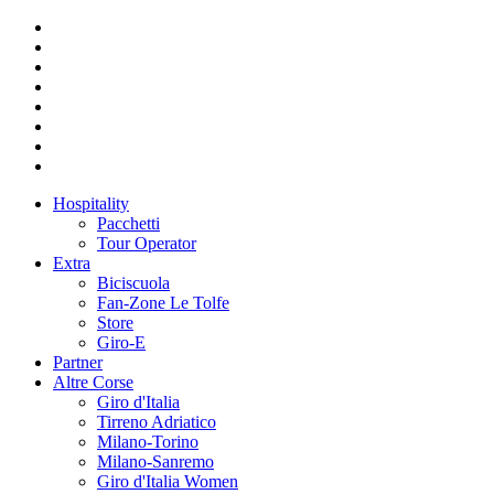
Hospitality
Pacchetti
Tour Operator
Extra
Biciscuola
Fan-Zone Le Tolfe
Store
Giro-E
Partner
Altre Corse
Giro d'Italia
Tirreno Adriatico
Milano-Torino
Milano-Sanremo
Giro d'Italia Women