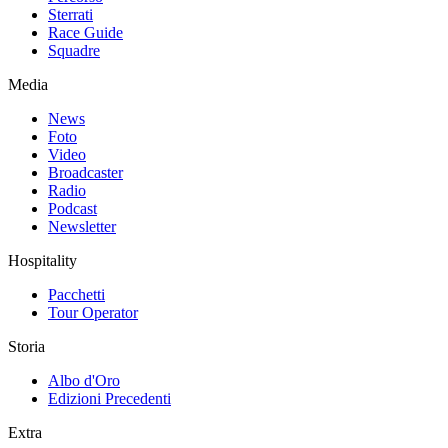
Sterrati
Race Guide
Squadre
Media
News
Foto
Video
Broadcaster
Radio
Podcast
Newsletter
Hospitality
Pacchetti
Tour Operator
Storia
Albo d'Oro
Edizioni Precedenti
Extra