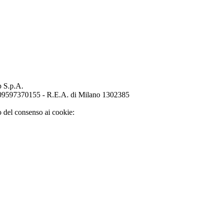
p S.p.A.
o 09597370155 - R.E.A. di Milano 1302385
o del consenso ai cookie: