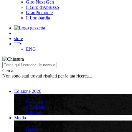
Giro Next Gen
Il Giro d'Abruzzo
GranPiemonte
Il Lombardia
store
ITA
ENG
Cerca
Non sono stati trovati risultati per la tua ricerca...
Edizione 2026
Edizione 2026
Recap Corsa
Classifiche
Squadre
Media
Media
News