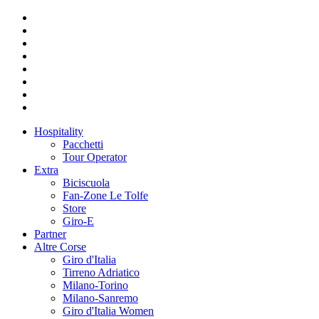
Hospitality
Pacchetti
Tour Operator
Extra
Biciscuola
Fan-Zone Le Tolfe
Store
Giro-E
Partner
Altre Corse
Giro d'Italia
Tirreno Adriatico
Milano-Torino
Milano-Sanremo
Giro d'Italia Women