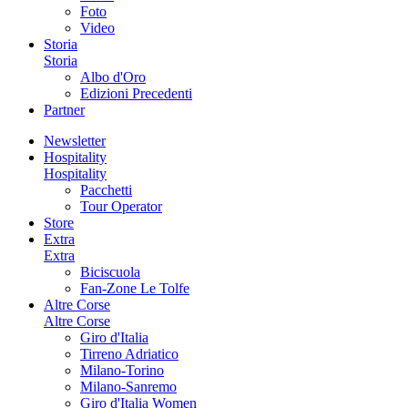
Foto
Video
Storia
Storia
Albo d'Oro
Edizioni Precedenti
Partner
Newsletter
Hospitality
Hospitality
Pacchetti
Tour Operator
Store
Extra
Extra
Biciscuola
Fan-Zone Le Tolfe
Altre Corse
Altre Corse
Giro d'Italia
Tirreno Adriatico
Milano-Torino
Milano-Sanremo
Giro d'Italia Women