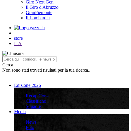
Giro Next Gen
Il Giro d'Abruzzo
GranPiemonte
Il Lombardia
store
ITA
Cerca
Non sono stati trovati risultati per la tua ricerca...
Edizione 2026
Edizione 2026
Recap Corsa
Classifiche
Squadre
Media
Media
News
Foto