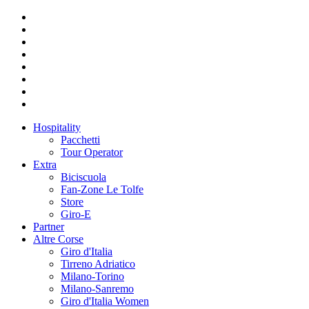
Hospitality
Pacchetti
Tour Operator
Extra
Biciscuola
Fan-Zone Le Tolfe
Store
Giro-E
Partner
Altre Corse
Giro d'Italia
Tirreno Adriatico
Milano-Torino
Milano-Sanremo
Giro d'Italia Women