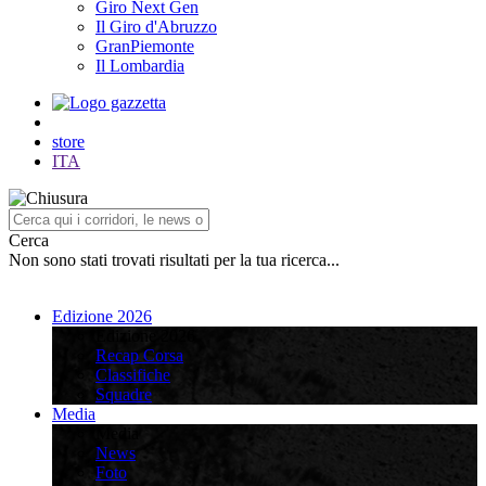
Giro Next Gen
Il Giro d'Abruzzo
GranPiemonte
Il Lombardia
store
ITA
Cerca
Non sono stati trovati risultati per la tua ricerca...
Edizione 2026
Edizione 2026
Recap Corsa
Classifiche
Squadre
Media
Media
News
Foto