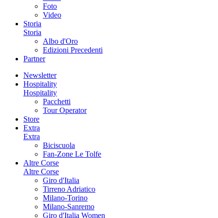
Foto
Video
Storia
Storia
Albo d'Oro
Edizioni Precedenti
Partner
Newsletter
Hospitality
Hospitality
Pacchetti
Tour Operator
Store
Extra
Extra
Biciscuola
Fan-Zone Le Tolfe
Altre Corse
Altre Corse
Giro d'Italia
Tirreno Adriatico
Milano-Torino
Milano-Sanremo
Giro d'Italia Women