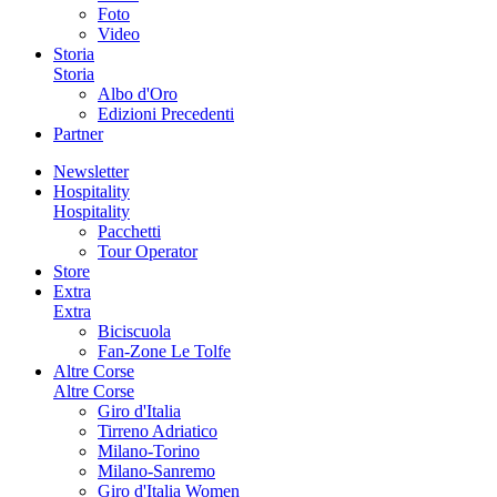
Foto
Video
Storia
Storia
Albo d'Oro
Edizioni Precedenti
Partner
Newsletter
Hospitality
Hospitality
Pacchetti
Tour Operator
Store
Extra
Extra
Biciscuola
Fan-Zone Le Tolfe
Altre Corse
Altre Corse
Giro d'Italia
Tirreno Adriatico
Milano-Torino
Milano-Sanremo
Giro d'Italia Women