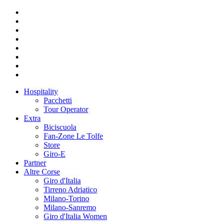
Hospitality
Pacchetti
Tour Operator
Extra
Biciscuola
Fan-Zone Le Tolfe
Store
Giro-E
Partner
Altre Corse
Giro d'Italia
Tirreno Adriatico
Milano-Torino
Milano-Sanremo
Giro d'Italia Women