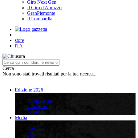
Giro Next Gen
Il Giro d'Abruzzo
GranPiemonte
Il Lombardia
store
ITA
Cerca
Non sono stati trovati risultati per la tua ricerca...
Edizione 2026
Edizione 2026
Recap Corsa
Classifiche
Squadre
Media
Media
News
Foto