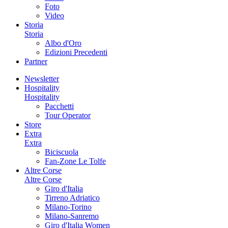
Foto
Video
Storia
Storia
Albo d'Oro
Edizioni Precedenti
Partner
Newsletter
Hospitality
Hospitality
Pacchetti
Tour Operator
Store
Extra
Extra
Biciscuola
Fan-Zone Le Tolfe
Altre Corse
Altre Corse
Giro d'Italia
Tirreno Adriatico
Milano-Torino
Milano-Sanremo
Giro d'Italia Women