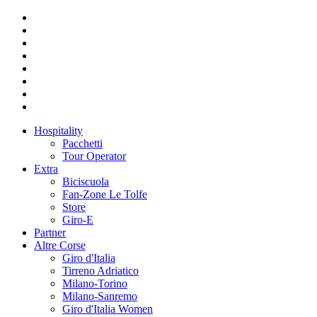
Hospitality
Pacchetti
Tour Operator
Extra
Biciscuola
Fan-Zone Le Tolfe
Store
Giro-E
Partner
Altre Corse
Giro d'Italia
Tirreno Adriatico
Milano-Torino
Milano-Sanremo
Giro d'Italia Women