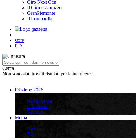
Giro Next Gen
Il Giro d'Abruzzo
GranPiemonte
Il Lombardia
store
ITA
Cerca
Non sono stati trovati risultati per la tua ricerca...
Edizione 2026
Edizione 2026
Recap Corsa
Classifiche
Squadre
Media
Media
News
Foto