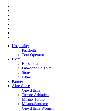
Hospitality
Pacchetti
Tour Operator
Extra
Biciscuola
Fan-Zone Le Tolfe
Store
Giro-E
Partner
Altre Corse
Giro d'Italia
Tirreno Adriatico
Milano-Torino
Milano-Sanremo
Giro d'Italia Women