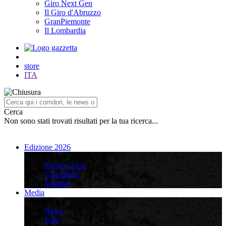
Giro Next Gen
Il Giro d'Abruzzo
GranPiemonte
Il Lombardia
store
ITA
Cerca
Non sono stati trovati risultati per la tua ricerca...
Edizione 2026
Edizione 2026
Recap Corsa
Classifiche
Squadre
Media
Media
News
Foto