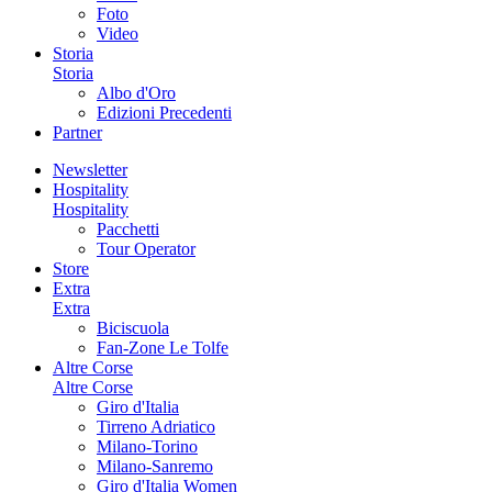
Foto
Video
Storia
Storia
Albo d'Oro
Edizioni Precedenti
Partner
Newsletter
Hospitality
Hospitality
Pacchetti
Tour Operator
Store
Extra
Extra
Biciscuola
Fan-Zone Le Tolfe
Altre Corse
Altre Corse
Giro d'Italia
Tirreno Adriatico
Milano-Torino
Milano-Sanremo
Giro d'Italia Women