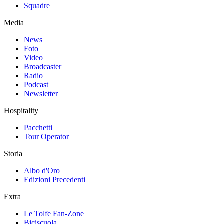
Squadre
Media
News
Foto
Video
Broadcaster
Radio
Podcast
Newsletter
Hospitality
Pacchetti
Tour Operator
Storia
Albo d'Oro
Edizioni Precedenti
Extra
Le Tolfe Fan-Zone
Biciscuola