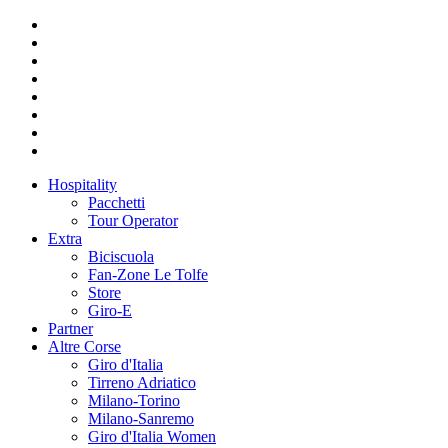
Hospitality
Pacchetti
Tour Operator
Extra
Biciscuola
Fan-Zone Le Tolfe
Store
Giro-E
Partner
Altre Corse
Giro d'Italia
Tirreno Adriatico
Milano-Torino
Milano-Sanremo
Giro d'Italia Women