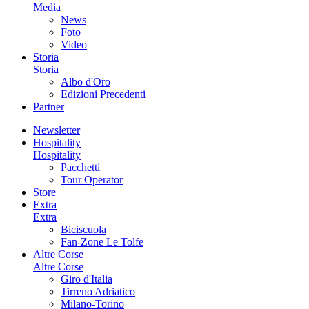
Media
News
Foto
Video
Storia
Storia
Albo d'Oro
Edizioni Precedenti
Partner
Newsletter
Hospitality
Hospitality
Pacchetti
Tour Operator
Store
Extra
Extra
Biciscuola
Fan-Zone Le Tolfe
Altre Corse
Altre Corse
Giro d'Italia
Tirreno Adriatico
Milano-Torino