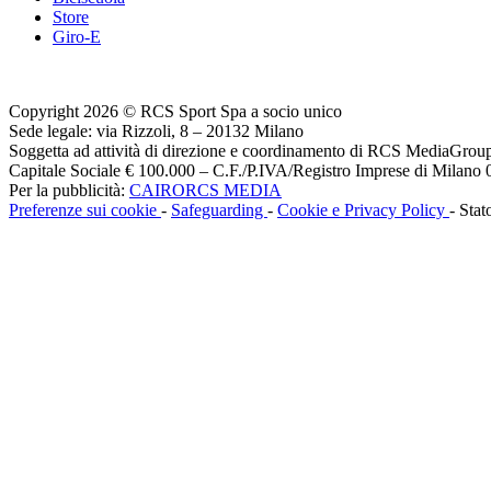
Store
Giro-E
Copyright 2026 © RCS Sport Spa a socio unico
Sede legale: via Rizzoli, 8 – 20132 Milano
Soggetta ad attività di direzione e coordinamento di RCS MediaGrou
Capitale Sociale € 100.000 – C.F./P.IVA/Registro Imprese di Milan
Per la pubblicità:
CAIRORCS MEDIA
Preferenze sui cookie
-
Safeguarding
-
Cookie e Privacy Policy
- Stat