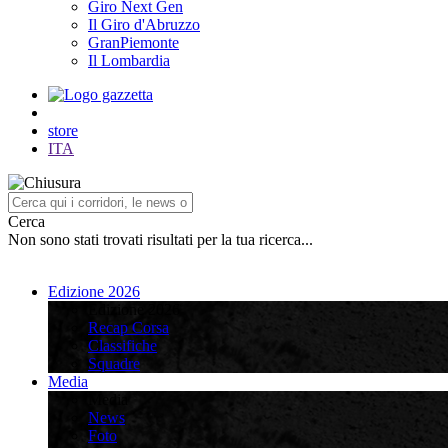
Giro Next Gen
Il Giro d'Abruzzo
GranPiemonte
Il Lombardia
store
ITA
Cerca
Non sono stati trovati risultati per la tua ricerca...
Edizione 2026
Edizione 2026
Recap Corsa
Classifiche
Squadre
Media
Media
News
Foto