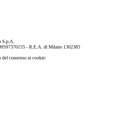
p S.p.A.
o 09597370155 - R.E.A. di Milano 1302385
o del consenso ai cookie: