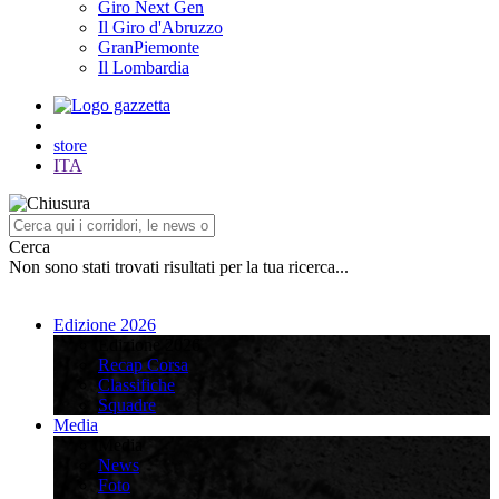
Giro Next Gen
Il Giro d'Abruzzo
GranPiemonte
Il Lombardia
store
ITA
Cerca
Non sono stati trovati risultati per la tua ricerca...
Edizione 2026
Edizione 2026
Recap Corsa
Classifiche
Squadre
Media
Media
News
Foto