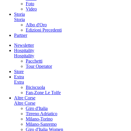
Foto
Video
Storia
Storia
Albo d'Oro
Edizioni Precedenti
Partner
Newsletter
Hospitality
Hospitality
Pacchetti
Tour Operator
Store
Extra
Extra
Biciscuola
Fan-Zone Le Tolfe
Altre Corse
Altre Corse
Giro d'Italia
Tirreno Adriatico
Milano-Torino
Milano-Sanremo
Giro d'Italia Women