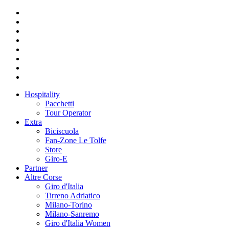
Hospitality
Pacchetti
Tour Operator
Extra
Biciscuola
Fan-Zone Le Tolfe
Store
Giro-E
Partner
Altre Corse
Giro d'Italia
Tirreno Adriatico
Milano-Torino
Milano-Sanremo
Giro d'Italia Women