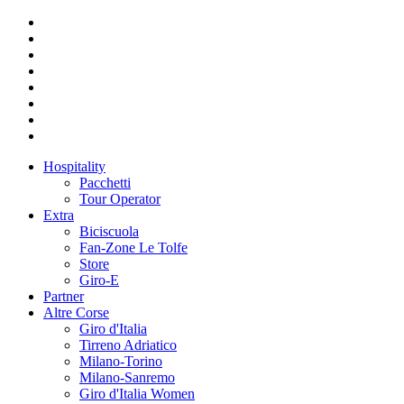
Hospitality
Pacchetti
Tour Operator
Extra
Biciscuola
Fan-Zone Le Tolfe
Store
Giro-E
Partner
Altre Corse
Giro d'Italia
Tirreno Adriatico
Milano-Torino
Milano-Sanremo
Giro d'Italia Women