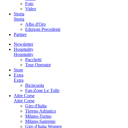
Foto
Video
Storia
Storia
Albo d'Oro
Edizioni Precedenti
Partner
Newsletter
Hospitality
Hospitality
Pacchetti
Tour Operator
Store
Extra
Extra
Biciscuola
Fan-Zone Le Tolfe
Altre Corse
Altre Corse
Giro d'Italia
Tirreno Adriatico
Milano-Torino
Milano-Sanremo
Giro d'Italia Women