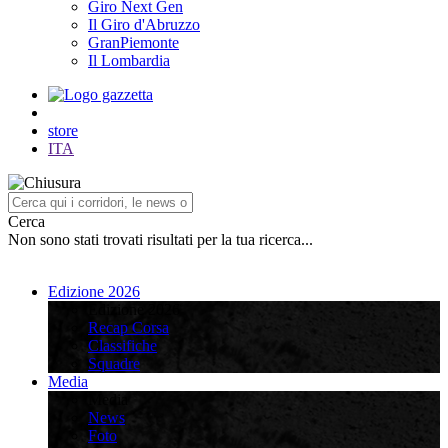
Giro Next Gen
Il Giro d'Abruzzo
GranPiemonte
Il Lombardia
store
ITA
Cerca
Non sono stati trovati risultati per la tua ricerca...
Edizione 2026
Edizione 2026
Recap Corsa
Classifiche
Squadre
Media
Media
News
Foto