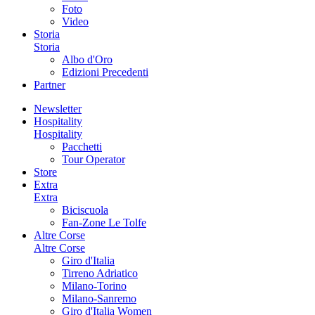
Foto
Video
Storia
Storia
Albo d'Oro
Edizioni Precedenti
Partner
Newsletter
Hospitality
Hospitality
Pacchetti
Tour Operator
Store
Extra
Extra
Biciscuola
Fan-Zone Le Tolfe
Altre Corse
Altre Corse
Giro d'Italia
Tirreno Adriatico
Milano-Torino
Milano-Sanremo
Giro d'Italia Women