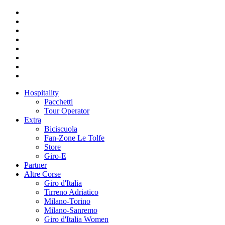
Hospitality
Pacchetti
Tour Operator
Extra
Biciscuola
Fan-Zone Le Tolfe
Store
Giro-E
Partner
Altre Corse
Giro d'Italia
Tirreno Adriatico
Milano-Torino
Milano-Sanremo
Giro d'Italia Women