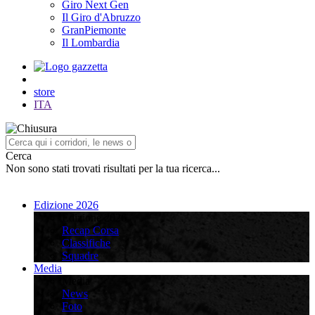
Giro Next Gen
Il Giro d'Abruzzo
GranPiemonte
Il Lombardia
store
ITA
Cerca
Non sono stati trovati risultati per la tua ricerca...
Edizione 2026
Edizione 2026
Recap Corsa
Classifiche
Squadre
Media
Media
News
Foto