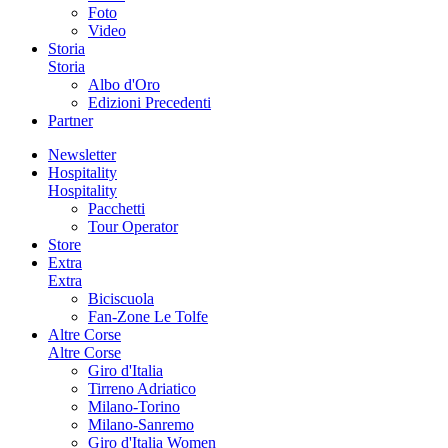
Foto
Video
Storia
Storia
Albo d'Oro
Edizioni Precedenti
Partner
Newsletter
Hospitality
Hospitality
Pacchetti
Tour Operator
Store
Extra
Extra
Biciscuola
Fan-Zone Le Tolfe
Altre Corse
Altre Corse
Giro d'Italia
Tirreno Adriatico
Milano-Torino
Milano-Sanremo
Giro d'Italia Women