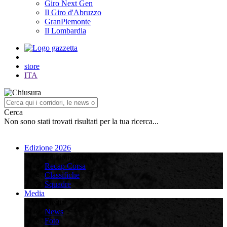
Giro Next Gen
Il Giro d'Abruzzo
GranPiemonte
Il Lombardia
store
ITA
Cerca
Non sono stati trovati risultati per la tua ricerca...
Edizione 2026
Edizione 2026
Recap Corsa
Classifiche
Squadre
Media
Media
News
Foto