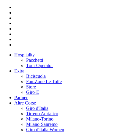
Hospitality
Pacchetti
Tour Operator
Extra
Biciscuola
Fan-Zone Le Tolfe
Store
Giro-E
Partner
Altre Corse
Giro d'Italia
Tirreno Adriatico
Milano-Torino
Milano-Sanremo
Giro d'Italia Women