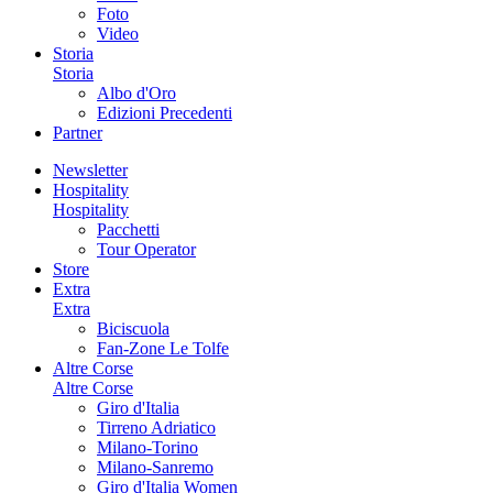
Foto
Video
Storia
Storia
Albo d'Oro
Edizioni Precedenti
Partner
Newsletter
Hospitality
Hospitality
Pacchetti
Tour Operator
Store
Extra
Extra
Biciscuola
Fan-Zone Le Tolfe
Altre Corse
Altre Corse
Giro d'Italia
Tirreno Adriatico
Milano-Torino
Milano-Sanremo
Giro d'Italia Women