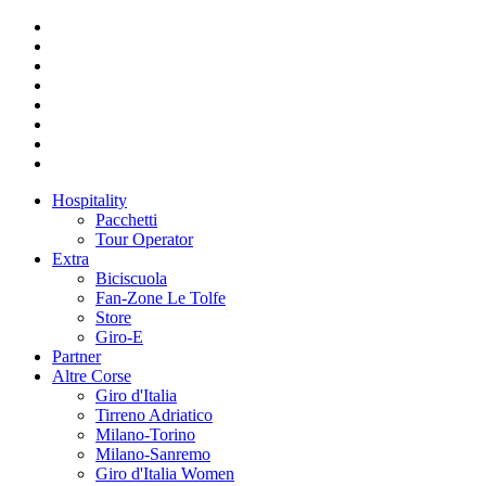
Hospitality
Pacchetti
Tour Operator
Extra
Biciscuola
Fan-Zone Le Tolfe
Store
Giro-E
Partner
Altre Corse
Giro d'Italia
Tirreno Adriatico
Milano-Torino
Milano-Sanremo
Giro d'Italia Women