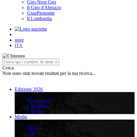
Giro Next Gen
Il Giro d'Abruzzo
GranPiemonte
Il Lombardia
store
ITA
Cerca
Non sono stati trovati risultati per la tua ricerca...
Edizione 2026
Edizione 2026
Recap Corsa
Classifiche
Squadre
Media
Media
News
Foto