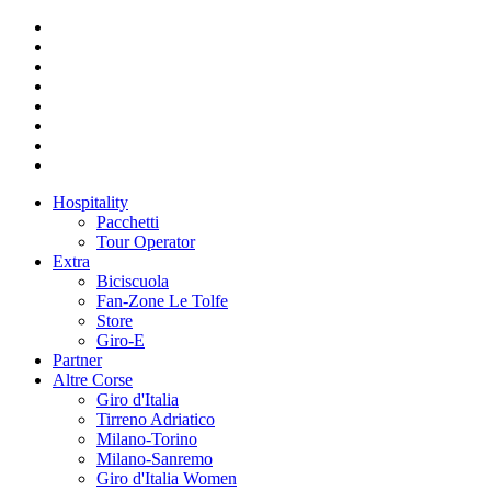
Hospitality
Pacchetti
Tour Operator
Extra
Biciscuola
Fan-Zone Le Tolfe
Store
Giro-E
Partner
Altre Corse
Giro d'Italia
Tirreno Adriatico
Milano-Torino
Milano-Sanremo
Giro d'Italia Women