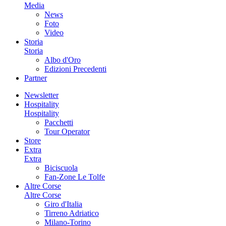
Media
News
Foto
Video
Storia
Storia
Albo d'Oro
Edizioni Precedenti
Partner
Newsletter
Hospitality
Hospitality
Pacchetti
Tour Operator
Store
Extra
Extra
Biciscuola
Fan-Zone Le Tolfe
Altre Corse
Altre Corse
Giro d'Italia
Tirreno Adriatico
Milano-Torino