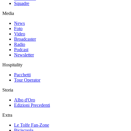
Squadre
Media
News
Foto
Video
Broadcaster
Radio
Podcast
Newsletter
Hospitality
Pacchetti
Tour Operator
Storia
Albo d'Oro
Edizioni Precedenti
Extra
Le Tolfe Fan-Zone
Biciscuola