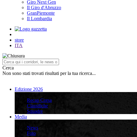
Giro Next Gen
Il Giro d'Abruzzo
GranPiemonte
Il Lombardia
store
ITA
Cerca
Non sono stati trovati risultati per la tua ricerca...
Edizione 2026
Edizione 2026
Recap Corsa
Classifiche
Squadre
Media
Media
News
Foto