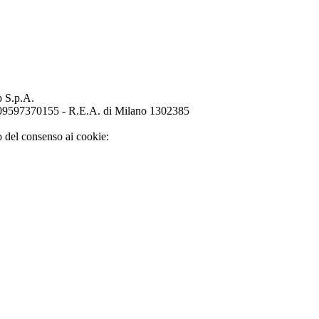
p S.p.A.
o 09597370155 - R.E.A. di Milano 1302385
o del consenso ai cookie: