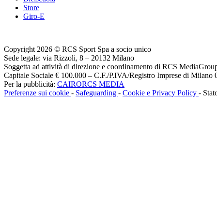
Store
Giro-E
Copyright 2026 © RCS Sport Spa a socio unico
Sede legale: via Rizzoli, 8 – 20132 Milano
Soggetta ad attività di direzione e coordinamento di RCS MediaGrou
Capitale Sociale € 100.000 – C.F./P.IVA/Registro Imprese di Milan
Per la pubblicità:
CAIRORCS MEDIA
Preferenze sui cookie
-
Safeguarding
-
Cookie e Privacy Policy
- Stat