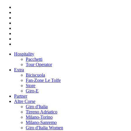
Hospitality
Pacchetti
Tour Operator
Extra
Biciscuola
Fan-Zone Le Tolfe
Store
Giro-E
Partner
Altre Corse
Giro d'Italia
Tirreno Adriatico
Milano-Torino
Milano-Sanremo
Giro d'Italia Women