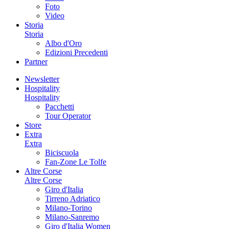
Foto
Video
Storia
Storia
Albo d'Oro
Edizioni Precedenti
Partner
Newsletter
Hospitality
Hospitality
Pacchetti
Tour Operator
Store
Extra
Extra
Biciscuola
Fan-Zone Le Tolfe
Altre Corse
Altre Corse
Giro d'Italia
Tirreno Adriatico
Milano-Torino
Milano-Sanremo
Giro d'Italia Women