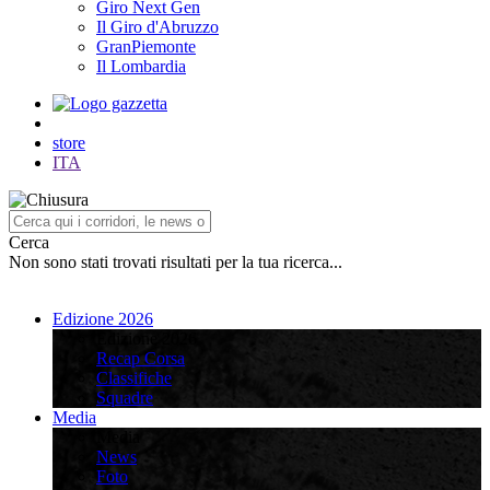
Giro Next Gen
Il Giro d'Abruzzo
GranPiemonte
Il Lombardia
store
ITA
Cerca
Non sono stati trovati risultati per la tua ricerca...
Edizione 2026
Edizione 2026
Recap Corsa
Classifiche
Squadre
Media
Media
News
Foto