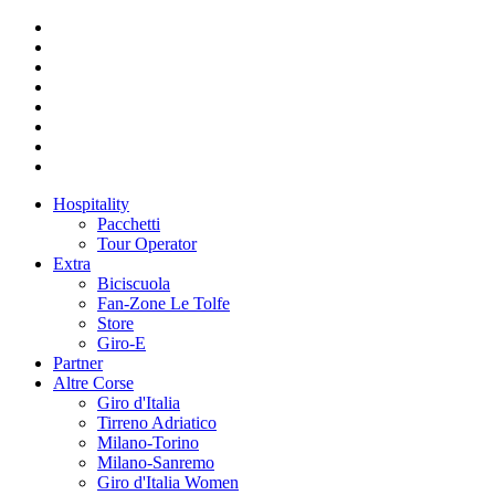
Hospitality
Pacchetti
Tour Operator
Extra
Biciscuola
Fan-Zone Le Tolfe
Store
Giro-E
Partner
Altre Corse
Giro d'Italia
Tirreno Adriatico
Milano-Torino
Milano-Sanremo
Giro d'Italia Women