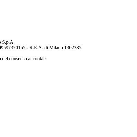
p S.p.A.
o 09597370155 - R.E.A. di Milano 1302385
o del consenso ai cookie: