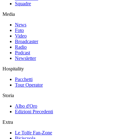
Squadre
Media
News
Foto
Video
Broadcaster
Radio
Podcast
Newsletter
Hospitality
Pacchetti
Tour Operator
Storia
Albo d'Oro
Edizioni Precedenti
Extra
Le Tolfe Fan-Zone
Biciscuola