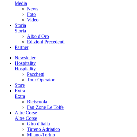
Media
News
Foto
Video
Storia
Storia
Albo d'Oro
Edizioni Precedenti
Partner
Newsletter
Hospitality
Hospitality
Pacchetti
Tour Operator
Store
Extra
Extra
Biciscuola
Fan-Zone Le Tolfe
Altre Corse
Altre Corse
Giro d'Italia
Tirreno Adriatico
Milano-Torino