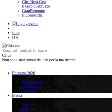
Giro Next Gen
Il Giro d'Abruzzo
GranPiemonte
Il Lombardia
store
ITA
Cerca
Non sono stati trovati risultati per la tua ricerca...
Edizione 2026
Edizione 2026
Recap Corsa
Classifiche
Squadre
Media
Media
News
Foto