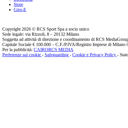
Store
Giro-E
Copyright 2026 © RCS Sport Spa a socio unico
Sede legale: via Rizzoli, 8 – 20132 Milano
Soggetta ad attività di direzione e coordinamento di RCS MediaGrou
Capitale Sociale € 100.000 – C.F./P.IVA/Registro Imprese di Milan
Per la pubblicità:
CAIRORCS MEDIA
Preferenze sui cookie
-
Safeguarding
-
Cookie e Privacy Policy
- Stat