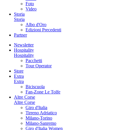
Foto
Video
Storia
Storia
Albo d'Oro
Edizioni Precedenti
Partner
Newsletter
Hospitality
Hospitality
Pacchetti
Tour Operator
Store
Extra
Extra
Biciscuola
Fan-Zone Le Tolfe
Altre Corse
Altre Corse
Giro d'Italia
Tirreno Adriatico
Milano-Torino
Milano-Sanremo
Giro d'Italia Women