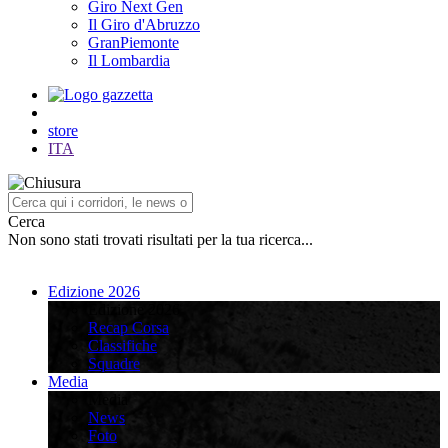
Giro Next Gen
Il Giro d'Abruzzo
GranPiemonte
Il Lombardia
store
ITA
Cerca
Non sono stati trovati risultati per la tua ricerca...
Edizione 2026
Edizione 2026
Recap Corsa
Classifiche
Squadre
Media
Media
News
Foto