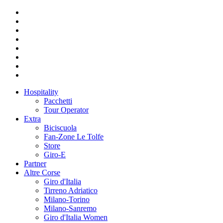
Hospitality
Pacchetti
Tour Operator
Extra
Biciscuola
Fan-Zone Le Tolfe
Store
Giro-E
Partner
Altre Corse
Giro d'Italia
Tirreno Adriatico
Milano-Torino
Milano-Sanremo
Giro d'Italia Women