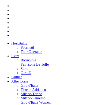
Hospitality
Pacchetti
Tour Operator
Extra
Biciscuola
Fan-Zone Le Tolfe
Store
Giro-E
Partner
Altre Corse
Giro d'Italia
Tirreno Adriatico
Milano-Torino
Milano-Sanremo
Giro d'Italia Women