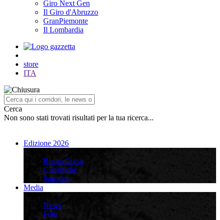
Giro Next Gen
Il Giro d'Abruzzo
GranPiemonte
Il Lombardia
store
ITA
Cerca
Non sono stati trovati risultati per la tua ricerca...
Edizione 2026
Edizione 2026
Recap Corsa
Classifiche
Squadre
Media
Media
News
Foto