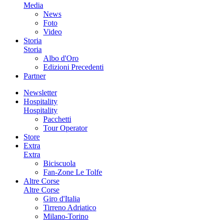
Media
News
Foto
Video
Storia
Storia
Albo d'Oro
Edizioni Precedenti
Partner
Newsletter
Hospitality
Hospitality
Pacchetti
Tour Operator
Store
Extra
Extra
Biciscuola
Fan-Zone Le Tolfe
Altre Corse
Altre Corse
Giro d'Italia
Tirreno Adriatico
Milano-Torino