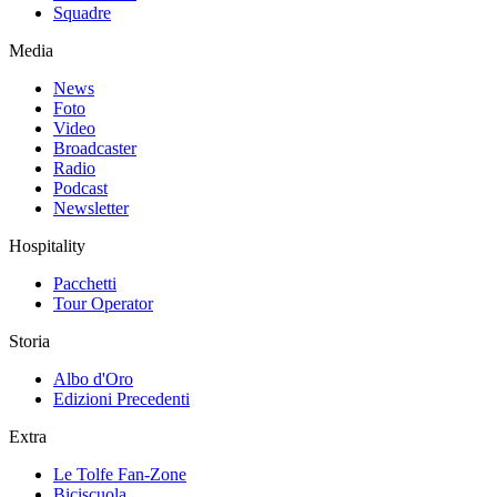
Squadre
Media
News
Foto
Video
Broadcaster
Radio
Podcast
Newsletter
Hospitality
Pacchetti
Tour Operator
Storia
Albo d'Oro
Edizioni Precedenti
Extra
Le Tolfe Fan-Zone
Biciscuola