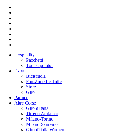
Hospitality
Pacchetti
Tour Operator
Extra
Biciscuola
Fan-Zone Le Tolfe
Store
Giro-E
Partner
Altre Corse
Giro d'Italia
Tirreno Adriatico
Milano-Torino
Milano-Sanremo
Giro d'Italia Women