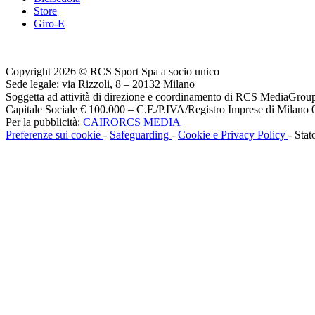
Store
Giro-E
Copyright 2026 © RCS Sport Spa a socio unico
Sede legale: via Rizzoli, 8 – 20132 Milano
Soggetta ad attività di direzione e coordinamento di RCS MediaGrou
Capitale Sociale € 100.000 – C.F./P.IVA/Registro Imprese di Milan
Per la pubblicità:
CAIRORCS MEDIA
Preferenze sui cookie
-
Safeguarding
-
Cookie e Privacy Policy
- Stat