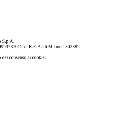
p S.p.A.
o 09597370155 - R.E.A. di Milano 1302385
o del consenso ai cookie: