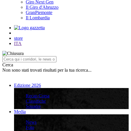
Giro Next Gen
Il Giro d'Abruzzo
GranPiemonte
Il Lombardia
store
ITA
Cerca
Non sono stati trovati risultati per la tua ricerca...
Edizione 2026
Edizione 2026
Recap Corsa
Classifiche
Squadre
Media
Media
News
Foto