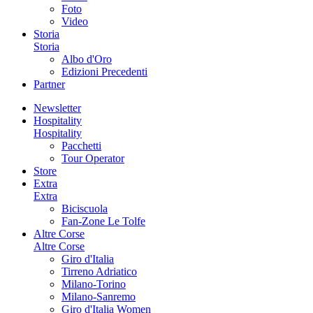
Foto
Video
Storia
Storia
Albo d'Oro
Edizioni Precedenti
Partner
Newsletter
Hospitality
Hospitality
Pacchetti
Tour Operator
Store
Extra
Extra
Biciscuola
Fan-Zone Le Tolfe
Altre Corse
Altre Corse
Giro d'Italia
Tirreno Adriatico
Milano-Torino
Milano-Sanremo
Giro d'Italia Women