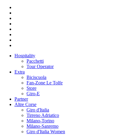
Hospitality
Pacchetti
Tour Operator
Extra
Biciscuola
Fan-Zone Le Tolfe
Store
Giro-E
Partner
Altre Corse
Giro d'Italia
Tirreno Adriatico
Milano-Torino
Milano-Sanremo
Giro d'Italia Women