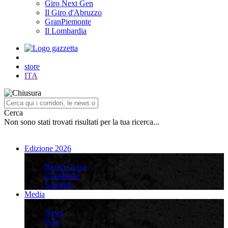
Giro Next Gen
Il Giro d'Abruzzo
GranPiemonte
Il Lombardia
store
ITA
Cerca
Non sono stati trovati risultati per la tua ricerca...
Edizione 2026
Edizione 2026
Recap Corsa
Classifiche
Squadre
Media
Media
News
Foto