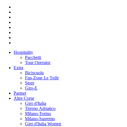
Hospitality
Pacchetti
Tour Operator
Extra
Biciscuola
Fan-Zone Le Tolfe
Store
Giro-E
Partner
Altre Corse
Giro d'Italia
Tirreno Adriatico
Milano-Torino
Milano-Sanremo
Giro d'Italia Women