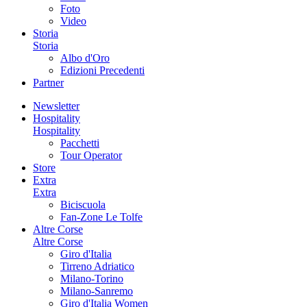
Foto
Video
Storia
Storia
Albo d'Oro
Edizioni Precedenti
Partner
Newsletter
Hospitality
Hospitality
Pacchetti
Tour Operator
Store
Extra
Extra
Biciscuola
Fan-Zone Le Tolfe
Altre Corse
Altre Corse
Giro d'Italia
Tirreno Adriatico
Milano-Torino
Milano-Sanremo
Giro d'Italia Women