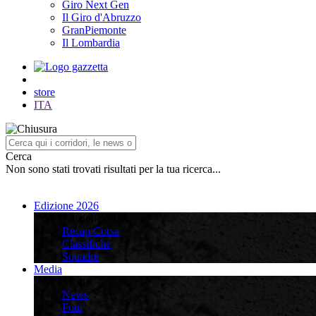
Giro Next Gen
Il Giro d'Abruzzo
GranPiemonte
Il Lombardia
store
ITA
Cerca
Non sono stati trovati risultati per la tua ricerca...
Edizione 2026
Edizione 2026
Recap Corsa
Classifiche
Squadre
Media
Media
News
Foto