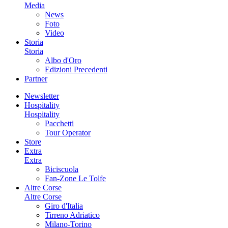
Media
News
Foto
Video
Storia
Storia
Albo d'Oro
Edizioni Precedenti
Partner
Newsletter
Hospitality
Hospitality
Pacchetti
Tour Operator
Store
Extra
Extra
Biciscuola
Fan-Zone Le Tolfe
Altre Corse
Altre Corse
Giro d'Italia
Tirreno Adriatico
Milano-Torino