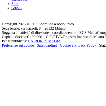
Store
Giro-E
Copyright 2026 © RCS Sport Spa a socio unico
Sede legale: via Rizzoli, 8 – 20132 Milano
Soggetta ad attività di direzione e coordinamento di RCS MediaGrou
Capitale Sociale € 100.000 – C.F./P.IVA/Registro Imprese di Milan
Per la pubblicità:
CAIRORCS MEDIA
Preferenze sui cookie
-
Safeguarding
-
Cookie e Privacy Policy
- Stat