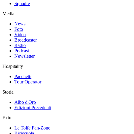
Squadre
Media
News
Foto
Video
Broadcaster
Radio
Podcast
Newsletter
Hospitality
Pacchetti
Tour Operator
Storia
Albo d'Oro
Edizioni Precedenti
Extra
Le Tolfe Fan-Zone
Biciscuola