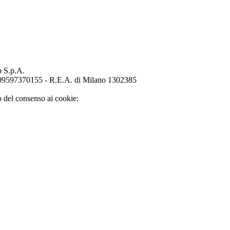
p S.p.A.
o 09597370155 - R.E.A. di Milano 1302385
o del consenso ai cookie: