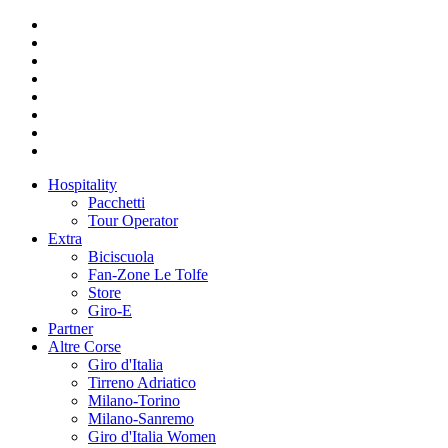
Hospitality
Pacchetti
Tour Operator
Extra
Biciscuola
Fan-Zone Le Tolfe
Store
Giro-E
Partner
Altre Corse
Giro d'Italia
Tirreno Adriatico
Milano-Torino
Milano-Sanremo
Giro d'Italia Women