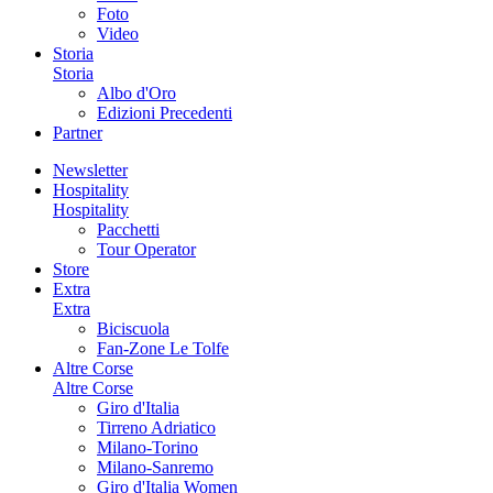
Foto
Video
Storia
Storia
Albo d'Oro
Edizioni Precedenti
Partner
Newsletter
Hospitality
Hospitality
Pacchetti
Tour Operator
Store
Extra
Extra
Biciscuola
Fan-Zone Le Tolfe
Altre Corse
Altre Corse
Giro d'Italia
Tirreno Adriatico
Milano-Torino
Milano-Sanremo
Giro d'Italia Women