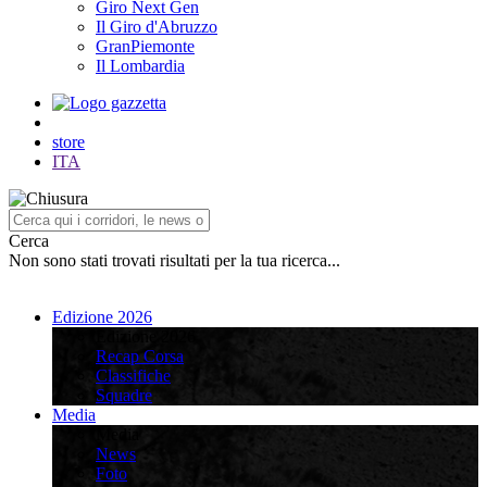
Giro Next Gen
Il Giro d'Abruzzo
GranPiemonte
Il Lombardia
store
ITA
Cerca
Non sono stati trovati risultati per la tua ricerca...
Edizione 2026
Edizione 2026
Recap Corsa
Classifiche
Squadre
Media
Media
News
Foto