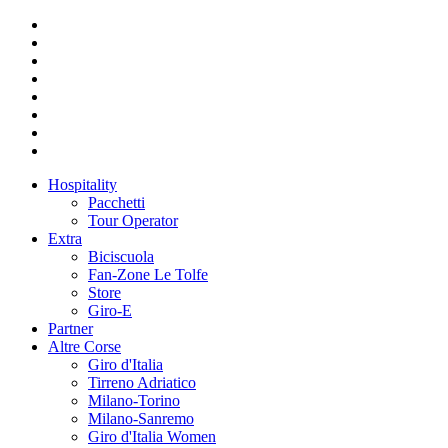
Hospitality
Pacchetti
Tour Operator
Extra
Biciscuola
Fan-Zone Le Tolfe
Store
Giro-E
Partner
Altre Corse
Giro d'Italia
Tirreno Adriatico
Milano-Torino
Milano-Sanremo
Giro d'Italia Women