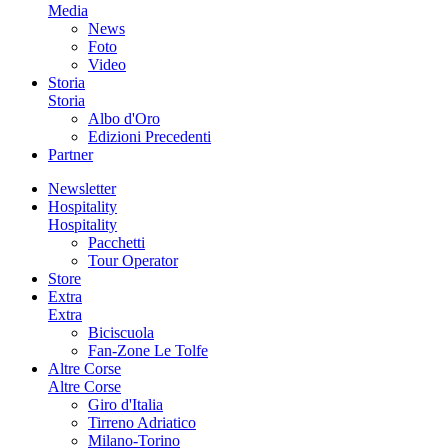
Media
News
Foto
Video
Storia
Storia
Albo d'Oro
Edizioni Precedenti
Partner
Newsletter
Hospitality
Hospitality
Pacchetti
Tour Operator
Store
Extra
Extra
Biciscuola
Fan-Zone Le Tolfe
Altre Corse
Altre Corse
Giro d'Italia
Tirreno Adriatico
Milano-Torino