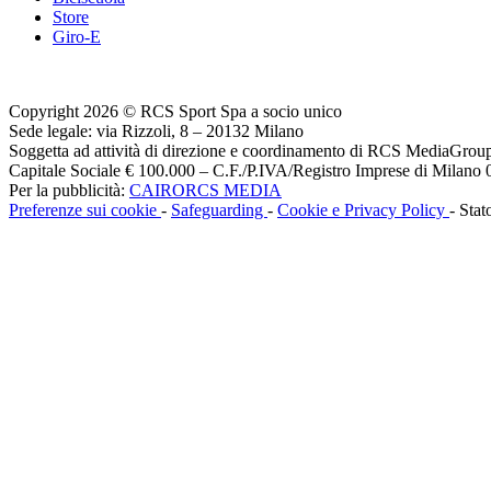
Store
Giro-E
Copyright 2026 © RCS Sport Spa a socio unico
Sede legale: via Rizzoli, 8 – 20132 Milano
Soggetta ad attività di direzione e coordinamento di RCS MediaGrou
Capitale Sociale € 100.000 – C.F./P.IVA/Registro Imprese di Milan
Per la pubblicità:
CAIRORCS MEDIA
Preferenze sui cookie
-
Safeguarding
-
Cookie e Privacy Policy
- Stat