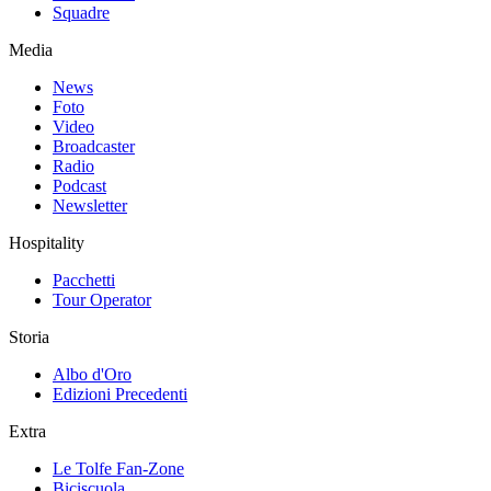
Squadre
Media
News
Foto
Video
Broadcaster
Radio
Podcast
Newsletter
Hospitality
Pacchetti
Tour Operator
Storia
Albo d'Oro
Edizioni Precedenti
Extra
Le Tolfe Fan-Zone
Biciscuola