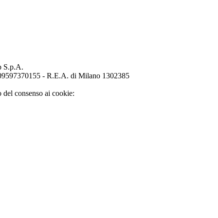
p S.p.A.
o 09597370155 - R.E.A. di Milano 1302385
o del consenso ai cookie: