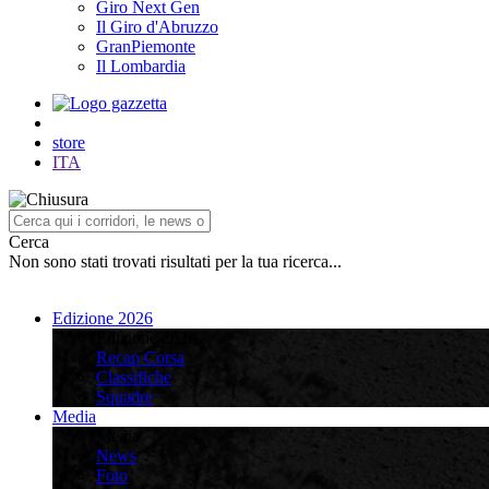
Giro Next Gen
Il Giro d'Abruzzo
GranPiemonte
Il Lombardia
store
ITA
Cerca
Non sono stati trovati risultati per la tua ricerca...
Edizione 2026
Edizione 2026
Recap Corsa
Classifiche
Squadre
Media
Media
News
Foto