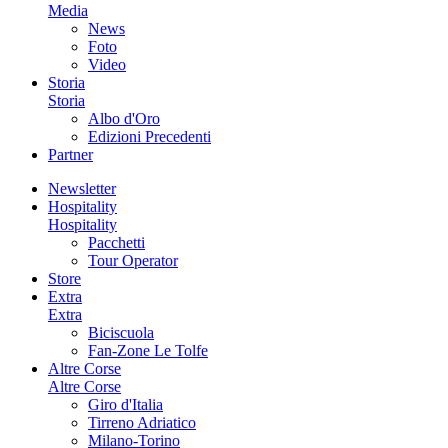
Media
News
Foto
Video
Storia
Storia
Albo d'Oro
Edizioni Precedenti
Partner
Newsletter
Hospitality
Hospitality
Pacchetti
Tour Operator
Store
Extra
Extra
Biciscuola
Fan-Zone Le Tolfe
Altre Corse
Altre Corse
Giro d'Italia
Tirreno Adriatico
Milano-Torino