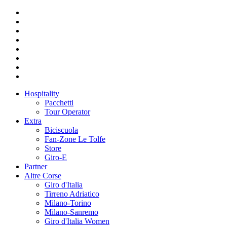
Hospitality
Pacchetti
Tour Operator
Extra
Biciscuola
Fan-Zone Le Tolfe
Store
Giro-E
Partner
Altre Corse
Giro d'Italia
Tirreno Adriatico
Milano-Torino
Milano-Sanremo
Giro d'Italia Women