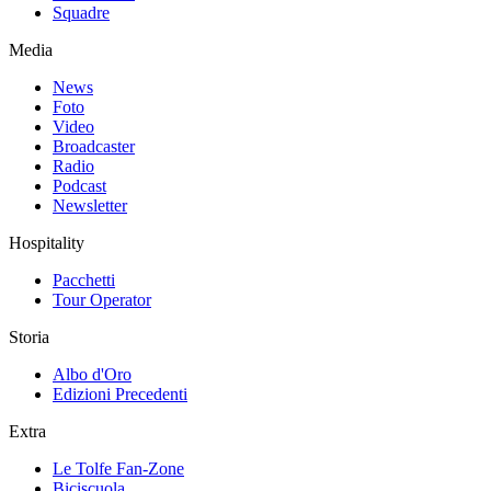
Squadre
Media
News
Foto
Video
Broadcaster
Radio
Podcast
Newsletter
Hospitality
Pacchetti
Tour Operator
Storia
Albo d'Oro
Edizioni Precedenti
Extra
Le Tolfe Fan-Zone
Biciscuola