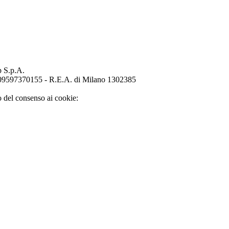
p S.p.A.
o 09597370155 - R.E.A. di Milano 1302385
o del consenso ai cookie: