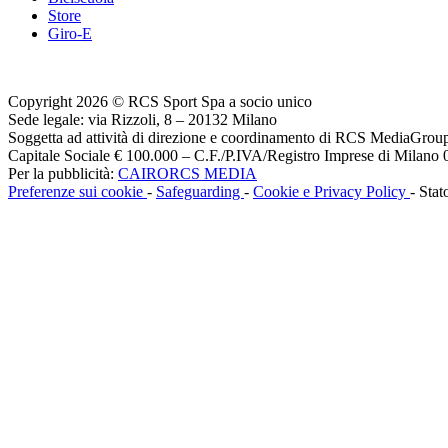
Store
Giro-E
Copyright 2026 © RCS Sport Spa a socio unico
Sede legale: via Rizzoli, 8 – 20132 Milano
Soggetta ad attività di direzione e coordinamento di RCS MediaGrou
Capitale Sociale € 100.000 – C.F./P.IVA/Registro Imprese di Milan
Per la pubblicità:
CAIRORCS MEDIA
Preferenze sui cookie
-
Safeguarding
-
Cookie e Privacy Policy
- Stat