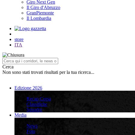
Giro Next Gen
Il Giro d'Abruzzo
GranPiemonte
Il Lombardia
store
ITA
Cerca
Non sono stati trovati risultati per la tua ricerca...
Edizione 2026
Edizione 2026
Recap Corsa
Classifiche
Squadre
Media
Media
News
Foto