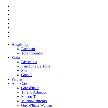
Hospitality
Pacchetti
Tour Operator
Extra
Biciscuola
Fan-Zone Le Tolfe
Store
Giro-E
Partner
Altre Corse
Giro d'Italia
Tirreno Adriatico
Milano-Torino
Milano-Sanremo
Giro d'Italia Women