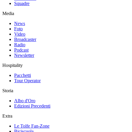
Squadre
Media
News
Foto
Video
Broadcaster
Radio
Podcast
Newsletter
Hospitality
Pacchetti
Tour Operator
Storia
Albo d'Oro
Edizioni Precedenti
Extra
Le Tolfe Fan-Zone
Biciscuola