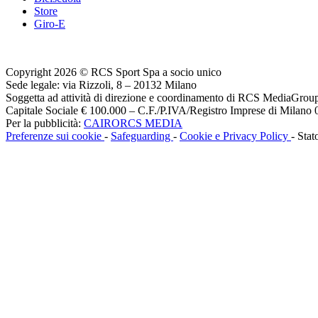
Store
Giro-E
Copyright 2026 © RCS Sport Spa a socio unico
Sede legale: via Rizzoli, 8 – 20132 Milano
Soggetta ad attività di direzione e coordinamento di RCS MediaGrou
Capitale Sociale € 100.000 – C.F./P.IVA/Registro Imprese di Milan
Per la pubblicità:
CAIRORCS MEDIA
Preferenze sui cookie
-
Safeguarding
-
Cookie e Privacy Policy
- Stat