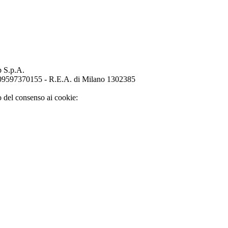
p S.p.A.
o 09597370155 - R.E.A. di Milano 1302385
o del consenso ai cookie: