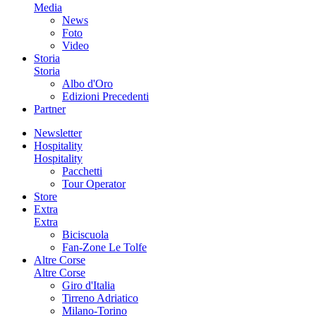
Media
News
Foto
Video
Storia
Storia
Albo d'Oro
Edizioni Precedenti
Partner
Newsletter
Hospitality
Hospitality
Pacchetti
Tour Operator
Store
Extra
Extra
Biciscuola
Fan-Zone Le Tolfe
Altre Corse
Altre Corse
Giro d'Italia
Tirreno Adriatico
Milano-Torino