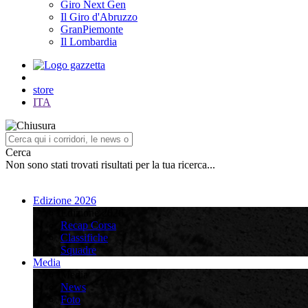
Giro Next Gen
Il Giro d'Abruzzo
GranPiemonte
Il Lombardia
store
ITA
Cerca
Non sono stati trovati risultati per la tua ricerca...
Edizione 2026
Edizione 2026
Recap Corsa
Classifiche
Squadre
Media
Media
News
Foto