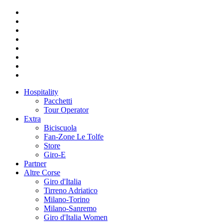
Hospitality
Pacchetti
Tour Operator
Extra
Biciscuola
Fan-Zone Le Tolfe
Store
Giro-E
Partner
Altre Corse
Giro d'Italia
Tirreno Adriatico
Milano-Torino
Milano-Sanremo
Giro d'Italia Women