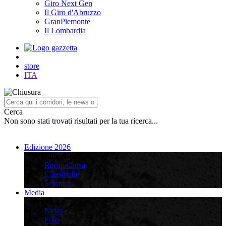
Giro Next Gen
Il Giro d'Abruzzo
GranPiemonte
Il Lombardia
store
ITA
Cerca
Non sono stati trovati risultati per la tua ricerca...
Edizione 2026
Edizione 2026
Recap Corsa
Classifiche
Squadre
Media
Media
News
Foto