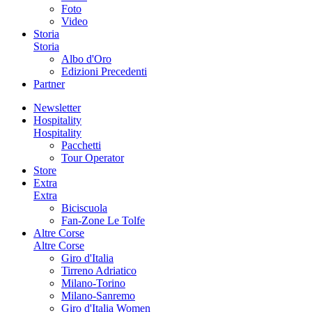
Foto
Video
Storia
Storia
Albo d'Oro
Edizioni Precedenti
Partner
Newsletter
Hospitality
Hospitality
Pacchetti
Tour Operator
Store
Extra
Extra
Biciscuola
Fan-Zone Le Tolfe
Altre Corse
Altre Corse
Giro d'Italia
Tirreno Adriatico
Milano-Torino
Milano-Sanremo
Giro d'Italia Women