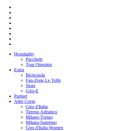
Hospitality
Pacchetti
Tour Operator
Extra
Biciscuola
Fan-Zone Le Tolfe
Store
Giro-E
Partner
Altre Corse
Giro d'Italia
Tirreno Adriatico
Milano-Torino
Milano-Sanremo
Giro d'Italia Women