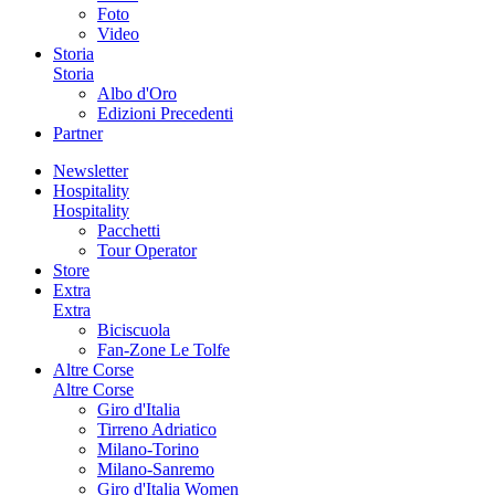
Foto
Video
Storia
Storia
Albo d'Oro
Edizioni Precedenti
Partner
Newsletter
Hospitality
Hospitality
Pacchetti
Tour Operator
Store
Extra
Extra
Biciscuola
Fan-Zone Le Tolfe
Altre Corse
Altre Corse
Giro d'Italia
Tirreno Adriatico
Milano-Torino
Milano-Sanremo
Giro d'Italia Women