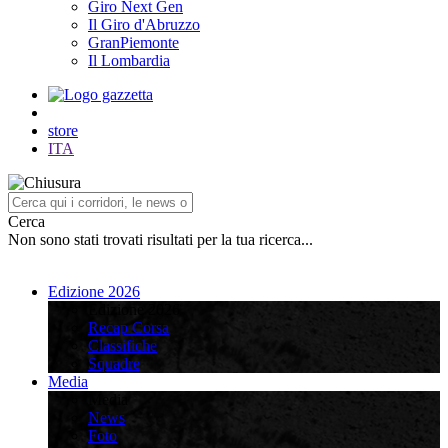
Giro Next Gen
Il Giro d'Abruzzo
GranPiemonte
Il Lombardia
store
ITA
Cerca
Non sono stati trovati risultati per la tua ricerca...
Edizione 2026
Edizione 2026
Recap Corsa
Classifiche
Squadre
Media
Media
News
Foto