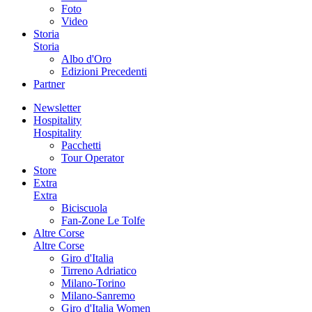
Foto
Video
Storia
Storia
Albo d'Oro
Edizioni Precedenti
Partner
Newsletter
Hospitality
Hospitality
Pacchetti
Tour Operator
Store
Extra
Extra
Biciscuola
Fan-Zone Le Tolfe
Altre Corse
Altre Corse
Giro d'Italia
Tirreno Adriatico
Milano-Torino
Milano-Sanremo
Giro d'Italia Women