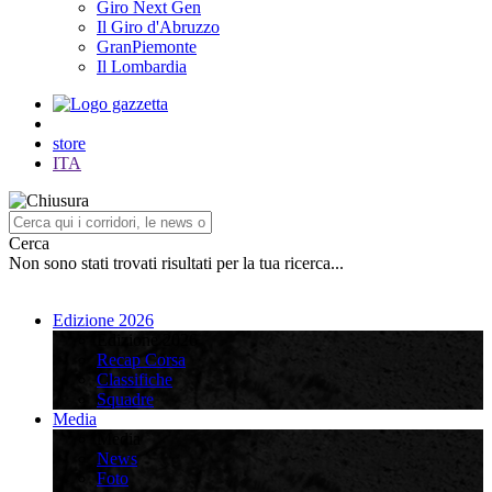
Giro Next Gen
Il Giro d'Abruzzo
GranPiemonte
Il Lombardia
store
ITA
Cerca
Non sono stati trovati risultati per la tua ricerca...
Edizione 2026
Edizione 2026
Recap Corsa
Classifiche
Squadre
Media
Media
News
Foto