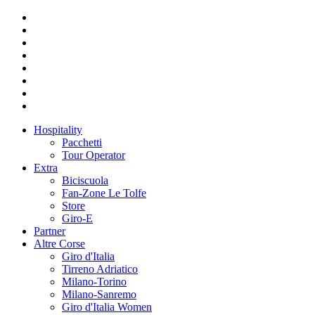
Hospitality
Pacchetti
Tour Operator
Extra
Biciscuola
Fan-Zone Le Tolfe
Store
Giro-E
Partner
Altre Corse
Giro d'Italia
Tirreno Adriatico
Milano-Torino
Milano-Sanremo
Giro d'Italia Women