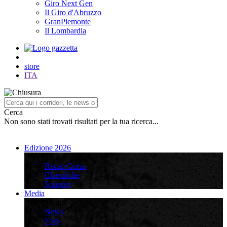
Giro Next Gen
Il Giro d'Abruzzo
GranPiemonte
Il Lombardia
store
ITA
Cerca
Non sono stati trovati risultati per la tua ricerca...
Edizione 2026
Edizione 2026
Recap Corsa
Classifiche
Squadre
Media
Media
News
Foto