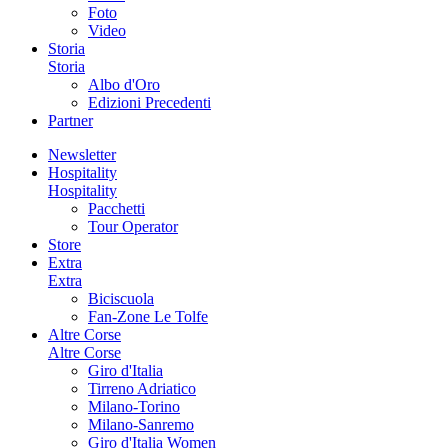
Foto
Video
Storia
Storia
Albo d'Oro
Edizioni Precedenti
Partner
Newsletter
Hospitality
Hospitality
Pacchetti
Tour Operator
Store
Extra
Extra
Biciscuola
Fan-Zone Le Tolfe
Altre Corse
Altre Corse
Giro d'Italia
Tirreno Adriatico
Milano-Torino
Milano-Sanremo
Giro d'Italia Women