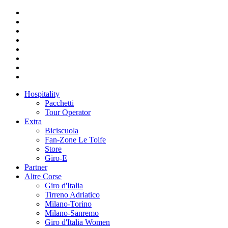
Hospitality
Pacchetti
Tour Operator
Extra
Biciscuola
Fan-Zone Le Tolfe
Store
Giro-E
Partner
Altre Corse
Giro d'Italia
Tirreno Adriatico
Milano-Torino
Milano-Sanremo
Giro d'Italia Women