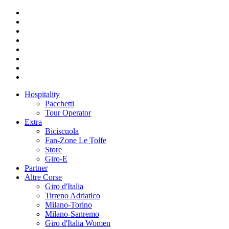
Hospitality
Pacchetti
Tour Operator
Extra
Biciscuola
Fan-Zone Le Tolfe
Store
Giro-E
Partner
Altre Corse
Giro d'Italia
Tirreno Adriatico
Milano-Torino
Milano-Sanremo
Giro d'Italia Women