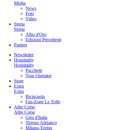
Media
News
Foto
Video
Storia
Storia
Albo d'Oro
Edizioni Precedenti
Partner
Newsletter
Hospitality
Hospitality
Pacchetti
Tour Operator
Store
Extra
Extra
Biciscuola
Fan-Zone Le Tolfe
Altre Corse
Altre Corse
Giro d'Italia
Tirreno Adriatico
Milano-Torino