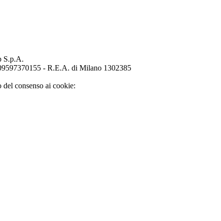
p S.p.A.
o 09597370155 - R.E.A. di Milano 1302385
o del consenso ai cookie: