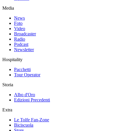
Media
News
Foto
Video
Broadcaster
Radio
Podcast
Newsletter
Hospitality
Pacchetti
Tour Operator
Storia
Albo d'Oro
Edizioni Precedenti
Extra
Le Tolfe Fan-Zone
Biciscuola
Store