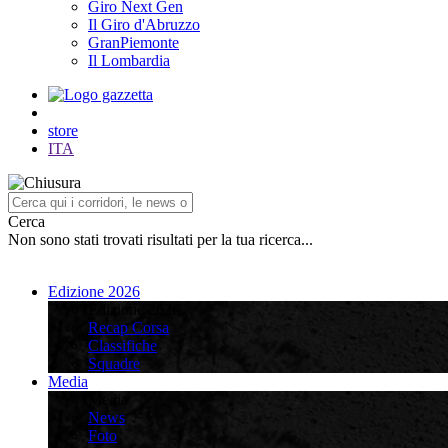
Giro Next Gen
Il Giro d'Abruzzo
GranPiemonte
Il Lombardia
store
ITA
Cerca
Non sono stati trovati risultati per la tua ricerca...
Edizione 2026
Edizione 2026
Recap Corsa
Classifiche
Squadre
Media
Media
News
Foto