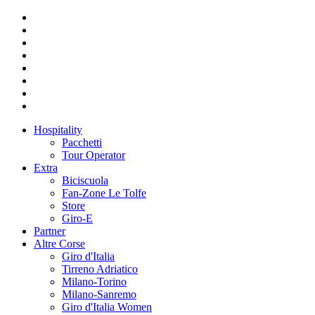
Hospitality
Pacchetti
Tour Operator
Extra
Biciscuola
Fan-Zone Le Tolfe
Store
Giro-E
Partner
Altre Corse
Giro d'Italia
Tirreno Adriatico
Milano-Torino
Milano-Sanremo
Giro d'Italia Women