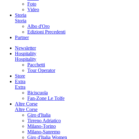
Foto
Video
Storia
Storia
Albo d'Oro
Edizioni Precedenti
Partner
Newsletter
Hospitality
Hospitality
Pacchetti
Tour Operator
Store
Extra
Extra
Biciscuola
Fan-Zone Le Tolfe
Altre Corse
Altre Corse
Giro d'Italia
Tirreno Adriatico
Milano-Torino
Milano-Sanremo
Giro d'Italia Women