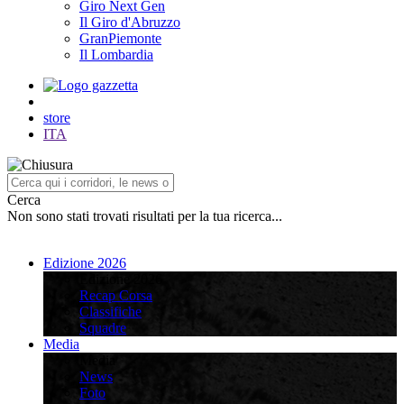
Giro Next Gen
Il Giro d'Abruzzo
GranPiemonte
Il Lombardia
store
ITA
Cerca
Non sono stati trovati risultati per la tua ricerca...
Edizione 2026
Edizione 2026
Recap Corsa
Classifiche
Squadre
Media
Media
News
Foto