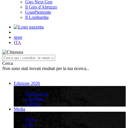
Giro Next Gen
Il Giro d'Abruzzo
GranPiemonte
Il Lombardia
store
ITA
Cerca
Non sono stati trovati risultati per la tua ricerca...
Edizione 2026
Edizione 2026
Recap Corsa
Classifiche
Squadre
Media
Media
News
Foto