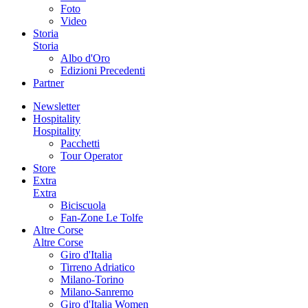
Foto
Video
Storia
Storia
Albo d'Oro
Edizioni Precedenti
Partner
Newsletter
Hospitality
Hospitality
Pacchetti
Tour Operator
Store
Extra
Extra
Biciscuola
Fan-Zone Le Tolfe
Altre Corse
Altre Corse
Giro d'Italia
Tirreno Adriatico
Milano-Torino
Milano-Sanremo
Giro d'Italia Women