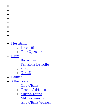
Hospitality
Pacchetti
Tour Operator
Extra
Biciscuola
Fan-Zone Le Tolfe
Store
Giro-E
Partner
Altre Corse
Giro d'Italia
Tirreno Adriatico
Milano-Torino
Milano-Sanremo
Giro d'Italia Women