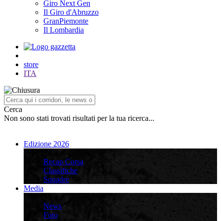
Giro Next Gen
Il Giro d'Abruzzo
GranPiemonte
Il Lombardia
store
ITA
Cerca
Non sono stati trovati risultati per la tua ricerca...
Edizione 2026
Edizione 2026
Recap Corsa
Classifiche
Squadre
Media
Media
News
Foto