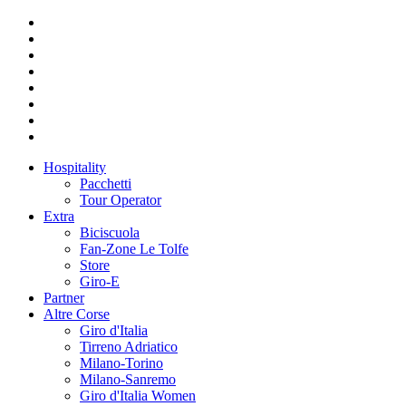
Hospitality
Pacchetti
Tour Operator
Extra
Biciscuola
Fan-Zone Le Tolfe
Store
Giro-E
Partner
Altre Corse
Giro d'Italia
Tirreno Adriatico
Milano-Torino
Milano-Sanremo
Giro d'Italia Women