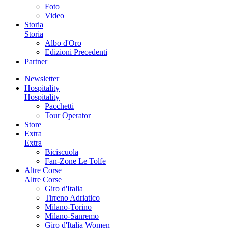
Foto
Video
Storia
Storia
Albo d'Oro
Edizioni Precedenti
Partner
Newsletter
Hospitality
Hospitality
Pacchetti
Tour Operator
Store
Extra
Extra
Biciscuola
Fan-Zone Le Tolfe
Altre Corse
Altre Corse
Giro d'Italia
Tirreno Adriatico
Milano-Torino
Milano-Sanremo
Giro d'Italia Women