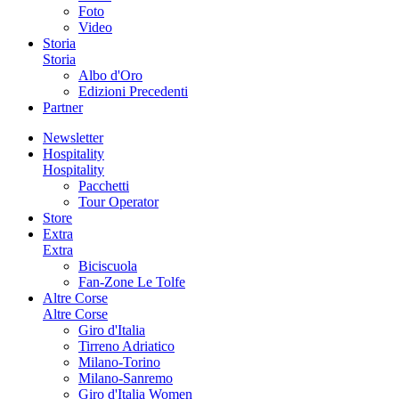
Foto
Video
Storia
Storia
Albo d'Oro
Edizioni Precedenti
Partner
Newsletter
Hospitality
Hospitality
Pacchetti
Tour Operator
Store
Extra
Extra
Biciscuola
Fan-Zone Le Tolfe
Altre Corse
Altre Corse
Giro d'Italia
Tirreno Adriatico
Milano-Torino
Milano-Sanremo
Giro d'Italia Women