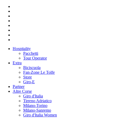
Hospitality
Pacchetti
Tour Operator
Extra
Biciscuola
Fan-Zone Le Tolfe
Store
Giro-E
Partner
Altre Corse
Giro d'Italia
Tirreno Adriatico
Milano-Torino
Milano-Sanremo
Giro d'Italia Women