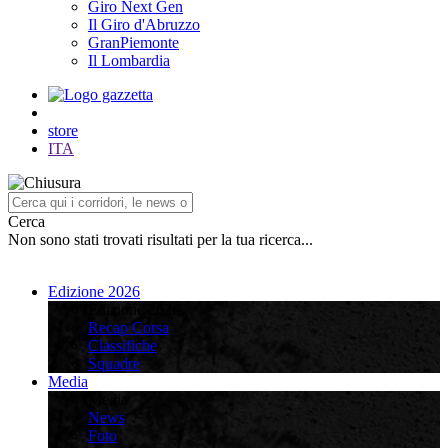
Giro Next Gen
Il Giro d'Abruzzo
GranPiemonte
Il Lombardia
store
ITA
Cerca
Non sono stati trovati risultati per la tua ricerca...
Edizione 2026
Edizione 2026
Recap Corsa
Classifiche
Squadre
Media
Media
News
Foto