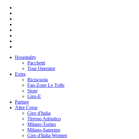
Hospitality
Pacchetti
Tour Operator
Extra
Biciscuola
Fan-Zone Le Tolfe
Store
Giro-E
Partner
Altre Corse
Giro d'Italia
Tirreno Adriatico
Milano-Torino
Milano-Sanremo
Giro d'Italia Women