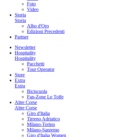
Foto
Video
Storia
Storia
Albo d'Oro
Edizioni Precedenti
Partner
Newsletter
Hospitality
Hospitality
Pacchetti
Tour Operator
Store
Extra
Extra
Biciscuola
Fan-Zone Le Tolfe
Altre Corse
Altre Corse
Giro d'Italia
Tirreno Adriatico
Milano-Torino
Milano-Sanremo
Giro d'Italia Women