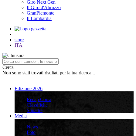
Giro Next Gen
Il Giro d'Abruzzo
GranPiemonte
Il Lombardia
store
ITA
Cerca
Non sono stati trovati risultati per la tua ricerca...
Edizione 2026
Edizione 2026
Recap Corsa
Classifiche
Squadre
Media
Media
News
Foto