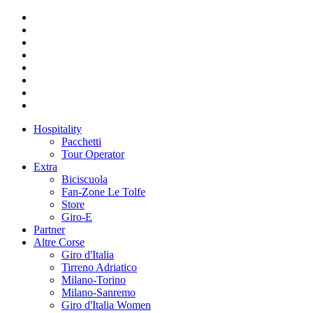
Hospitality
Pacchetti
Tour Operator
Extra
Biciscuola
Fan-Zone Le Tolfe
Store
Giro-E
Partner
Altre Corse
Giro d'Italia
Tirreno Adriatico
Milano-Torino
Milano-Sanremo
Giro d'Italia Women