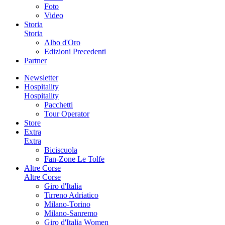
Foto
Video
Storia
Storia
Albo d'Oro
Edizioni Precedenti
Partner
Newsletter
Hospitality
Hospitality
Pacchetti
Tour Operator
Store
Extra
Extra
Biciscuola
Fan-Zone Le Tolfe
Altre Corse
Altre Corse
Giro d'Italia
Tirreno Adriatico
Milano-Torino
Milano-Sanremo
Giro d'Italia Women