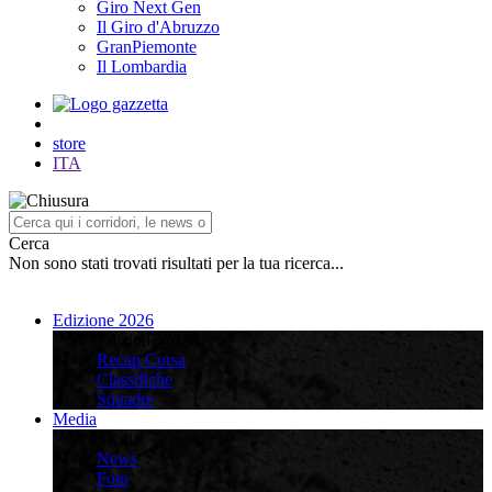
Giro Next Gen
Il Giro d'Abruzzo
GranPiemonte
Il Lombardia
store
ITA
Cerca
Non sono stati trovati risultati per la tua ricerca...
Edizione 2026
Edizione 2026
Recap Corsa
Classifiche
Squadre
Media
Media
News
Foto