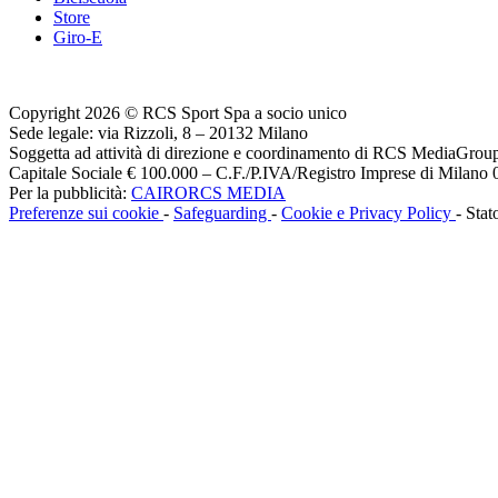
Store
Giro-E
Copyright 2026 © RCS Sport Spa a socio unico
Sede legale: via Rizzoli, 8 – 20132 Milano
Soggetta ad attività di direzione e coordinamento di RCS MediaGrou
Capitale Sociale € 100.000 – C.F./P.IVA/Registro Imprese di Milan
Per la pubblicità:
CAIRORCS MEDIA
Preferenze sui cookie
-
Safeguarding
-
Cookie e Privacy Policy
- Stat