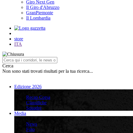
Giro Next Gen
Il Giro d'Abruzzo
GranPiemonte
Il Lombardia
store
ITA
Cerca
Non sono stati trovati risultati per la tua ricerca...
Edizione 2026
Edizione 2026
Recap Corsa
Classifiche
Squadre
Media
Media
News
Foto