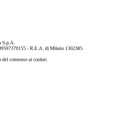
p S.p.A.
o 09597370155 - R.E.A. di Milano 1302385
o del consenso ai cookie: