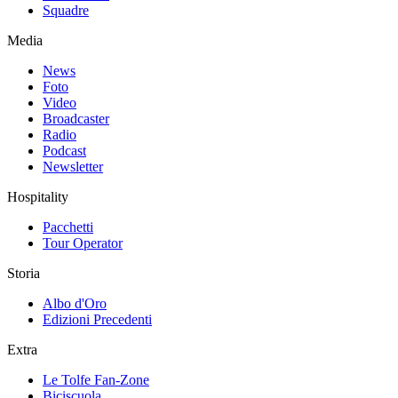
Squadre
Media
News
Foto
Video
Broadcaster
Radio
Podcast
Newsletter
Hospitality
Pacchetti
Tour Operator
Storia
Albo d'Oro
Edizioni Precedenti
Extra
Le Tolfe Fan-Zone
Biciscuola