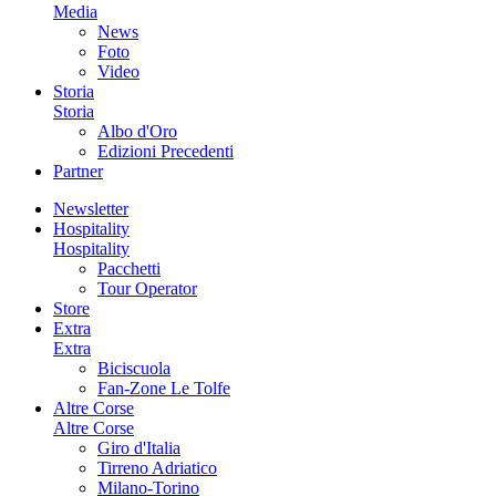
Media
News
Foto
Video
Storia
Storia
Albo d'Oro
Edizioni Precedenti
Partner
Newsletter
Hospitality
Hospitality
Pacchetti
Tour Operator
Store
Extra
Extra
Biciscuola
Fan-Zone Le Tolfe
Altre Corse
Altre Corse
Giro d'Italia
Tirreno Adriatico
Milano-Torino