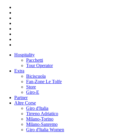
Hospitality
Pacchetti
Tour Operator
Extra
Biciscuola
Fan-Zone Le Tolfe
Store
Giro-E
Partner
Altre Corse
Giro d'Italia
Tirreno Adriatico
Milano-Torino
Milano-Sanremo
Giro d'Italia Women