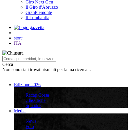
Giro Next Gen
Il Giro d'Abruzzo
GranPiemonte
Il Lombardia
store
ITA
Cerca
Non sono stati trovati risultati per la tua ricerca...
Edizione 2026
Edizione 2026
Recap Corsa
Classifiche
Squadre
Media
Media
News
Foto