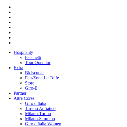
Hospitality
Pacchetti
Tour Operator
Extra
Biciscuola
Fan-Zone Le Tolfe
Store
Giro-E
Partner
Altre Corse
Giro d'Italia
Tirreno Adriatico
Milano-Torino
Milano-Sanremo
Giro d'Italia Women