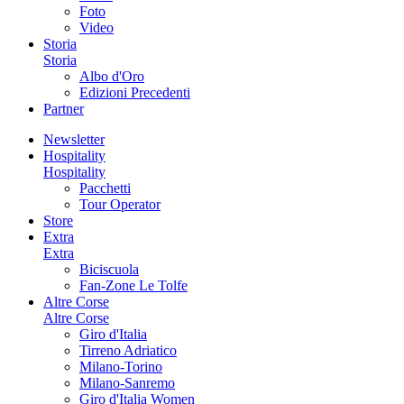
Foto
Video
Storia
Storia
Albo d'Oro
Edizioni Precedenti
Partner
Newsletter
Hospitality
Hospitality
Pacchetti
Tour Operator
Store
Extra
Extra
Biciscuola
Fan-Zone Le Tolfe
Altre Corse
Altre Corse
Giro d'Italia
Tirreno Adriatico
Milano-Torino
Milano-Sanremo
Giro d'Italia Women