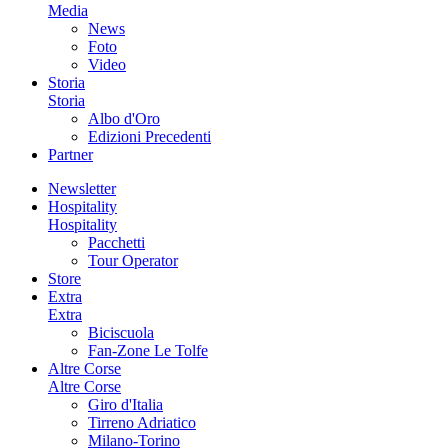
Media
News
Foto
Video
Storia
Storia
Albo d'Oro
Edizioni Precedenti
Partner
Newsletter
Hospitality
Hospitality
Pacchetti
Tour Operator
Store
Extra
Extra
Biciscuola
Fan-Zone Le Tolfe
Altre Corse
Altre Corse
Giro d'Italia
Tirreno Adriatico
Milano-Torino