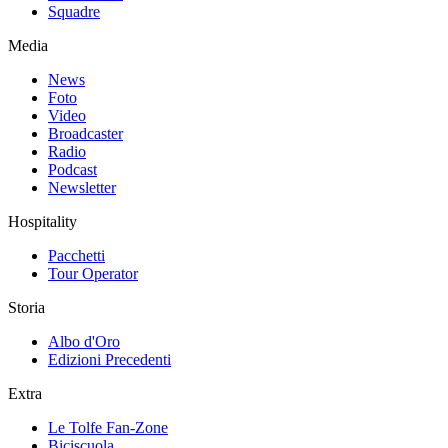
Squadre
Media
News
Foto
Video
Broadcaster
Radio
Podcast
Newsletter
Hospitality
Pacchetti
Tour Operator
Storia
Albo d'Oro
Edizioni Precedenti
Extra
Le Tolfe Fan-Zone
Biciscuola