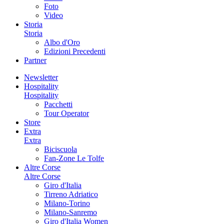
Foto
Video
Storia
Storia
Albo d'Oro
Edizioni Precedenti
Partner
Newsletter
Hospitality
Hospitality
Pacchetti
Tour Operator
Store
Extra
Extra
Biciscuola
Fan-Zone Le Tolfe
Altre Corse
Altre Corse
Giro d'Italia
Tirreno Adriatico
Milano-Torino
Milano-Sanremo
Giro d'Italia Women