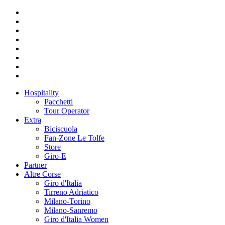
Hospitality
Pacchetti
Tour Operator
Extra
Biciscuola
Fan-Zone Le Tolfe
Store
Giro-E
Partner
Altre Corse
Giro d'Italia
Tirreno Adriatico
Milano-Torino
Milano-Sanremo
Giro d'Italia Women