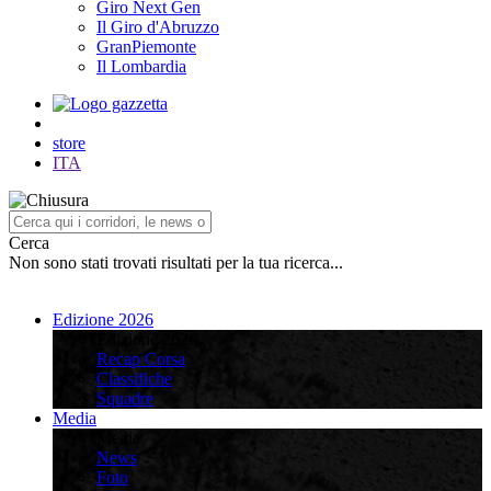
Giro Next Gen
Il Giro d'Abruzzo
GranPiemonte
Il Lombardia
store
ITA
Cerca
Non sono stati trovati risultati per la tua ricerca...
Edizione 2026
Edizione 2026
Recap Corsa
Classifiche
Squadre
Media
Media
News
Foto